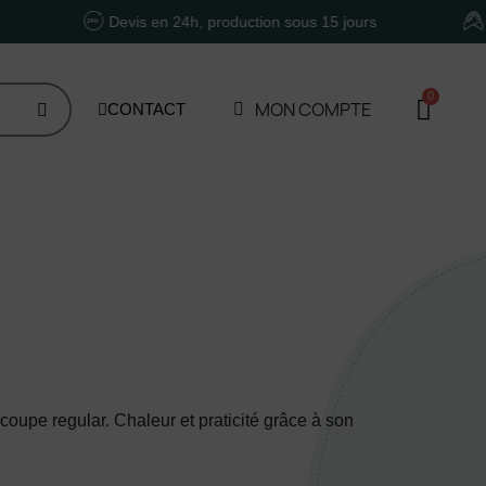
Devis en 24h, production sous 15 jours
Un accom
MON COMPTE
CONTACT
coupe regular. Chaleur et praticité grâce à son