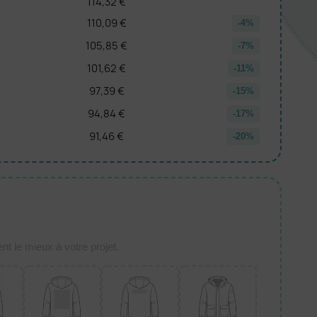
114,32 €
110,09 €
-4%
105,85 €
-7%
101,62 €
-11%
97,39 €
-15%
94,84 €
-17%
91,46 €
-20%
t le mieux à votre projet.