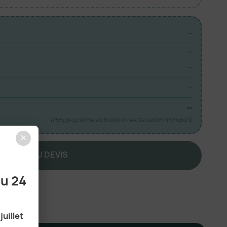
--
--
--
--
--
(Hors programme de broderie / vectorisation / transport)
×
JOUTER AU DEVIS
au 24
juillet