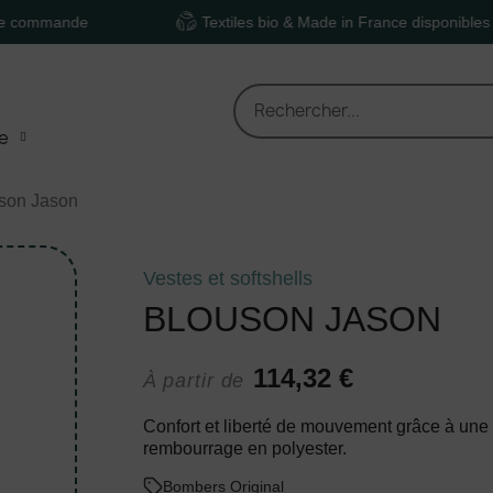
nde
Textiles bio & Made in France disponibles
e
son Jason
Vestes et softshells
BLOUSON JASON
114,32 €
À partir de
Confort et liberté de mouvement grâce à une 
rembourrage en polyester.
Bombers Original