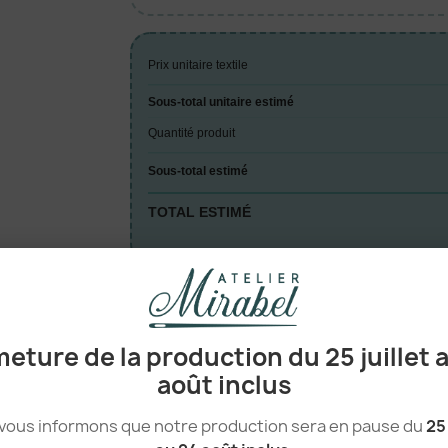
Prix unitaire textile
Sous-total unitaire estimé
Quantité produit
Sous-total estimé
TOTAL ESTIMÉ
A

eture de la production du 25 juillet 
août inclus
vous informons que notre production sera en pause du
25 