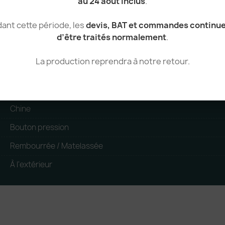
au 24 août inclus
.
100% Polyester
ant cette période, les
devis, BAT et commandes continu
100% Polyester
d’être traités normalement
.
Homme
La production reprendra à notre retour.
Blouson
standard
Chine
Bouton pression
Rembourrée / Matelassée
À l'extérieur