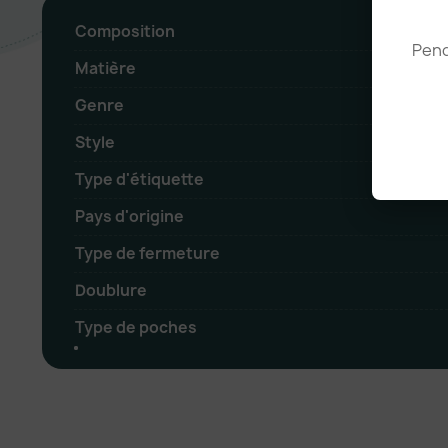
Composition
Pend
Matière
Genre
Style
Type d'étiquette
Pays d'origine
Type de fermeture
Doublure
Type de poches