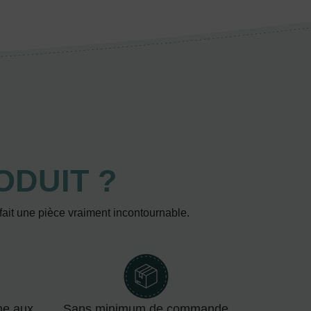
ODUIT ?
 fait une pièce vraiment incontournable.
me aux
Sans minimum de commande