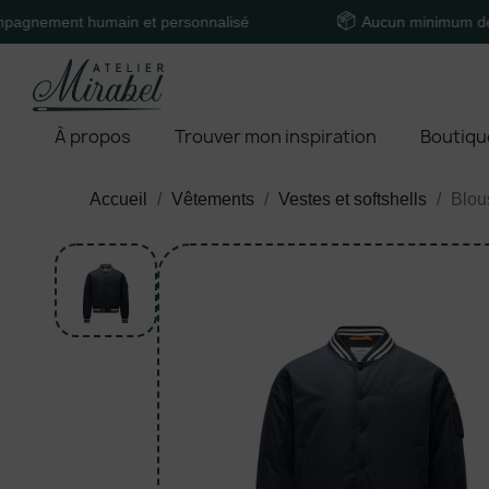
nt humain et personnalisé
Aucun minimum de comma
À propos
Trouver mon inspiration
Boutiqu
Accueil
Vêtements
Vestes et softshells
Blou