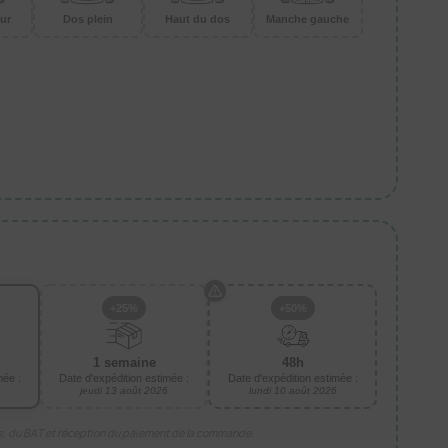
ur
Dos plein
Haut du dos
Manche gauche
+25%
+50%
1 semaine
48h
mée :
Date d'expédition estimée :
Date d'expédition estimée :
jeudi 13 août 2026
lundi 10 août 2026
is, du BAT et réception du paiement de la commande.