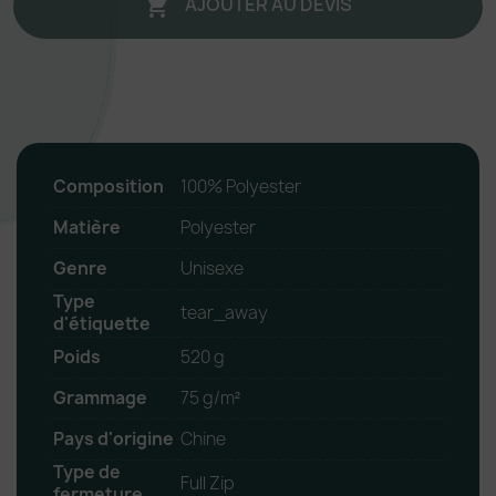
AJOUTER AU DEVIS

Composition
100% Polyester
Matière
Polyester
Genre
Unisexe
Type
tear_away
d'étiquette
Poids
520 g
Grammage
75 g/m²
Pays d'origine
Chine
Type de
Full Zip
fermeture