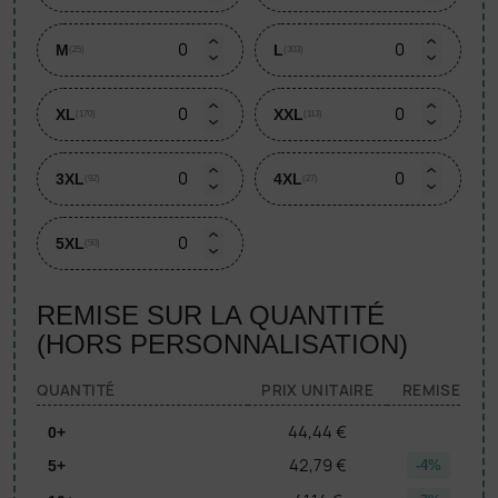
M
L
(25)
(303)
XL
XXL
(170)
(113)
3XL
4XL
(92)
(27)
5XL
(50)
REMISE SUR LA QUANTITÉ
(HORS PERSONNALISATION)
QUANTITÉ
PRIX UNITAIRE
REMISE
44,44 €
0+
42,79 €
5+
-4%