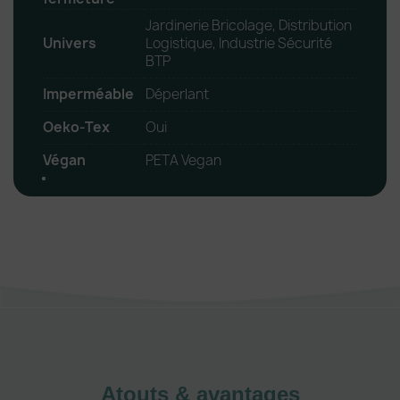
Jardinerie Bricolage, Distribution
Univers
Logistique, Industrie Sécurité
BTP
Imperméable
Déperlant
Oeko-Tex
Oui
Végan
PETA Vegan
Atouts & avantages