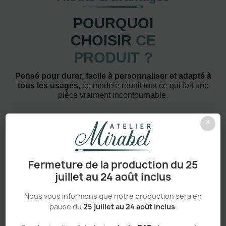
POURQUOI
CHOISIR
CE
PRODUIT ?
Pensé pour durer, facile à personnaliser et adapté à
tous les usages
, ce modèle réunit tout ce qui fait une
pièce vraiment incontournable.
×
Fermeture de la production du 25
Confort absolu & durabilité renforcée
juillet au 24 août inclus
Nous vous informons que notre production sera en
pause du
25 juillet au 24 août inclus
.