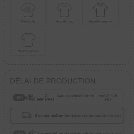
Dos plein
Haut du dos
Manche gauche
Manche droite
DÉLAI DE PRODUCTION
3
Date d'expédition estimée
jeudi 27 août
-10%
semaines
:
2026
2 semaines
Date d'expédition estimée :
jeudi 20 août 2026
1 semaine
Date d'expédition estimée :
+25%
jeudi 13 août 2026