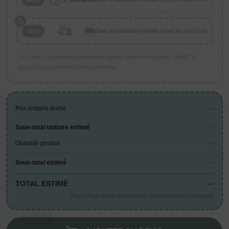
48h
Date d'expédition estimée :
+50%
lundi 10 août 2026
Les délais s’appliquent uniquement après validation du devis, du BAT et
réception du paiement de la commande.
--
Prix unitaire textile
--
Sous-total unitaire estimé
--
Quantité produit
--
Sous-total estimé
--
TOTAL ESTIMÉ
(Hors programme de broderie / vectorisation / transport)