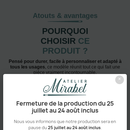
Atouts & avantages
POURQUOI
CHOISIR
CE
PRODUIT ?
Pensé pour durer, facile à personnaliser et adapté à
tous les usages
, ce modèle réunit tout ce qui fait une
pièce vraiment incontournable.
×
Fermeture de la production du 25
juillet au 24 août inclus
Confort absolu & durabilité renforcée
Nous vous informons que notre production sera en
pause du
25 juillet au 24 août inclus
.