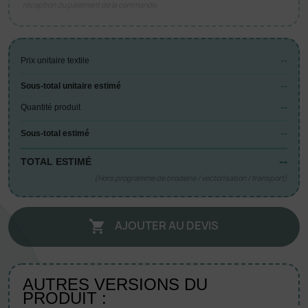
réception du paiement de la commande.
--
Prix unitaire textile
--
Sous-total unitaire estimé
--
Quantité produit
--
Sous-total estimé
--
TOTAL ESTIMÉ
(Hors programme de broderie / vectorisation / transport)
AJOUTER AU DEVIS

AUTRES VERSIONS DU
PRODUIT :