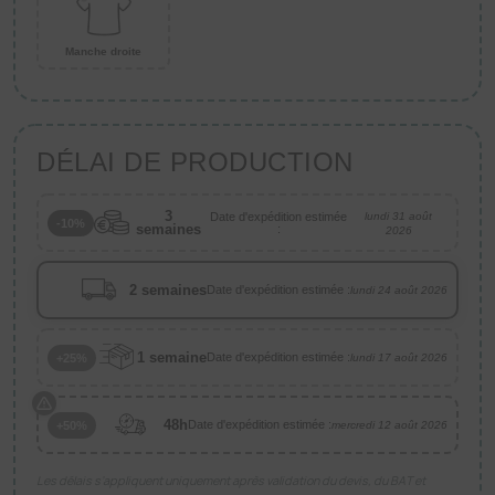
Manche droite
DÉLAI DE PRODUCTION
3
Date d'expédition estimée
lundi 31 août
-10%
semaines
:
2026
2 semaines
Date d'expédition estimée :
lundi 24 août 2026
1 semaine
Date d'expédition estimée :
+25%
lundi 17 août 2026
48h
Date d'expédition estimée :
+50%
mercredi 12 août 2026
Les délais s’appliquent uniquement après validation du devis, du BAT et