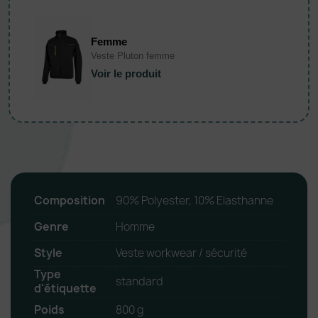
Femme
Veste Pluton femme
Voir le produit
Composition
90% Polyester, 10% Elasthanne
Genre
Homme
Style
Veste workwear / sécurité
Type
standard
d'étiquette
Poids
800 g