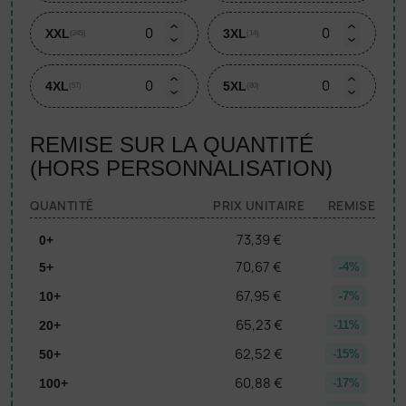
XXL
3XL
(245)
(14)
4XL
5XL
(57)
(80)
REMISE SUR LA QUANTITÉ
(HORS PERSONNALISATION)
QUANTITÉ
PRIX UNITAIRE
REMISE
73,39 €
0+
70,67 €
5+
-4%
67,95 €
10+
-7%
65,23 €
20+
-11%
62,52 €
50+
-15%
60,88 €
100+
-17%