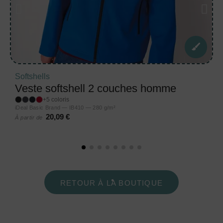
Softshells
Veste softshell 2 couches homme
+5 coloris
iDeal Basic Brand — IB410 — 280 g/m²
20,09 €
À partir de
RETOUR À LA BOUTIQUE