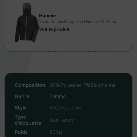
Homme
Veste Softshell Capuche Homme TX Performance
Voir le produit
Composition
93% Polyester, 7% Elasthanne
Genre
Femme
Style
Veste softshell
Type
tear_away
d'étiquette
Poids
800 g