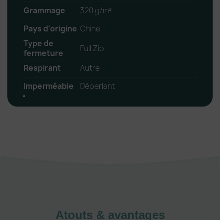
Grammage
320 g/m²
Pays d'origine
Chine
Type de
Full Zip
fermeture
Respirant
Autre
Imperméable
Déperlant
Atouts & avantages