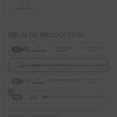
Manche droite
DÉLAI DE PRODUCTION
3
Date d'expédition
vendredi 28 août
-10%
semaines
estimée :
2026
2 semaines
Date d'expédition estimée :
vendredi 21 août 2026
1
Date d'expédition estimée
vendredi 14 août
+25%
semaine
:
2026
48h
Date d'expédition estimée :
+50%
mardi 11 août 2026
Les délais s’appliquent uniquement après validation du devis, du BAT et
réception du paiement de la commande.