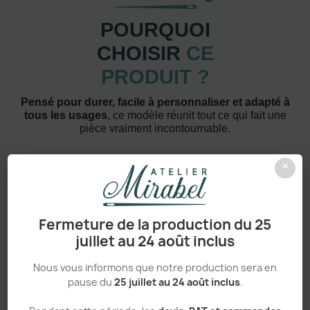
POURQUOI
CHOISIR
CE
PRODUIT ?
Pensé pour durer, facile à personnaliser et adapté à
tous les usages
, ce modèle réunit tout ce qui fait une
pièce vraiment incontournable.
×
Fermeture de la production du 25
Confort absolu & durabilité renforcée
juillet au 24 août inclus
Nous vous informons que notre production sera en
pause du
25 juillet au 24 août inclus
.