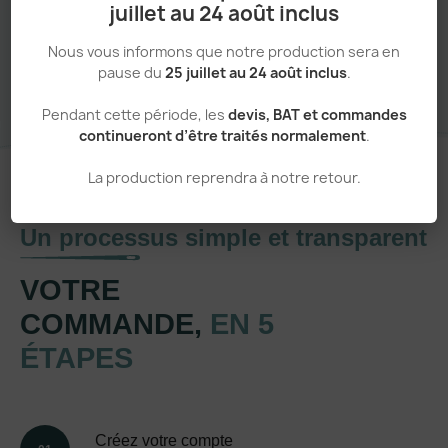
juillet au 24 août inclus
Sans minimum de commande
Nous vous informons que notre production sera en
pause du
25 juillet au 24 août inclus
.
Pendant cette période, les
devis, BAT et commandes
continueront d’être traités normalement
.
La production reprendra à notre retour.
Un processus simple et transparent
VOTRE
COMMANDE,
EN 5
ÉTAPES
Créez votre compte