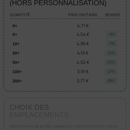
(HORS PERSONNALISATION)
QUANTITÉ
PRIX UNITAIRE
REMISE
4,71 €
0+
4,54 €
5+
-4%
4,36 €
10+
-7%
4,19 €
20+
-11%
4,02 €
50+
-15%
3,91 €
100+
-17%
3,77 €
200+
-20%
CHOIX DES
EMPLACEMENTS
Sélectionnez
la ou les zones
qui correspondent le mieux