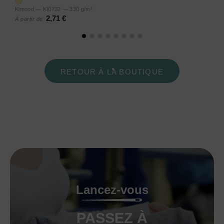
Kimood — KI0732 — 330 g/m²
2,71 €
À partir de
RETOUR À LA BOUTIQUE
Lancez-vous
PASSEZ À