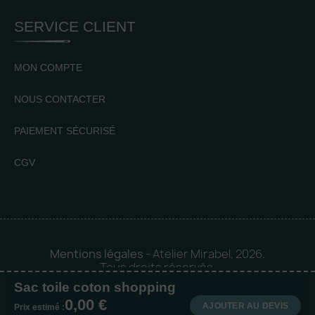
SERVICE CLIENT
MON COMPTE
NOUS CONTACTER
PAIEMENT SÉCURISÉ
CGV
Mentions légales
- Atelier Mirabel, 2026.
Tous droits réservés.
Sac toile coton shopping
Mise en orbite 🪐 by
Logia |
0,00 €
Agence web et communication
AJOUTER AU DEVIS
Prix estimé :