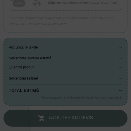
48h
Date d'expédition estimée :
+50%
mardi 11 août 2026
Les délais s’appliquent uniquement après validation du devis, du BAT et
réception du paiement de la commande.
--
Prix unitaire textile
--
Sous-total unitaire estimé
--
Quantité produit
--
Sous-total estimé
--
TOTAL ESTIMÉ
(Hors programme de broderie / vectorisation / transport)
AJOUTER AU DEVIS
