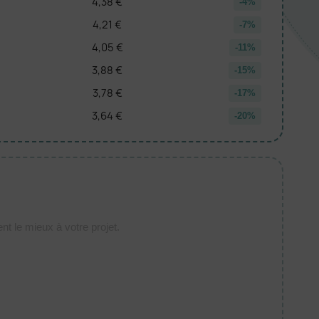
4,38 €
-4%
4,21 €
-7%
4,05 €
-11%
3,88 €
-15%
3,78 €
-17%
3,64 €
-20%
t le mieux à votre projet.