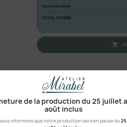
Sous-total estimé
TOTAL ESTIMÉ
A

100% Coton
eture de la production du 25 juillet 
Sac cabas
août inclus
standard
vous informons que notre production sera en pause du
25 
248 g