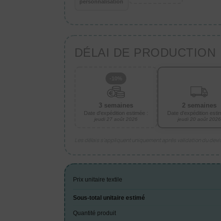
personnalisation
DÉLAI DE PRODUCTION
-10%
3 semaines
2 semaines
Date d'expédition estimée :
Date d'expédition esti
jeudi 27 août 2026
jeudi 20 août 2026
Les délais s’appliquent uniquement après validation du dev
Prix unitaire textile
Sous-total unitaire estimé
Quantité produit