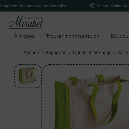
nt humain et personnalisé
Aucun minimum de comma
À propos
Trouver mon inspiration
Boutiqu
Accueil
Bagagerie
Cabas et tote-bags
Sacs