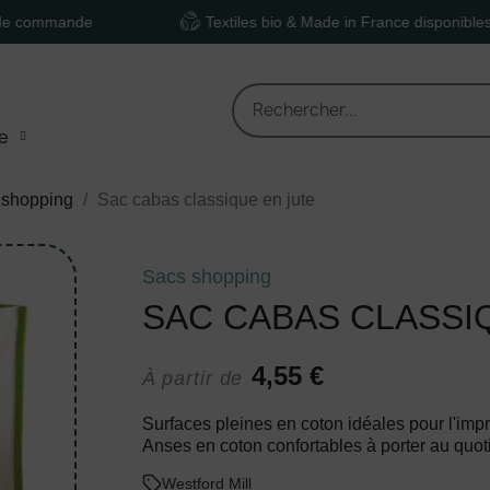
nde
Textiles bio & Made in France disponibles
e
 shopping
Sac cabas classique en jute
Sacs shopping
SAC CABAS CLASSI
4,55 €
À partir de
Surfaces pleines en coton idéales pour l'impre
Anses en coton confortables à porter au quot
Westford Mill