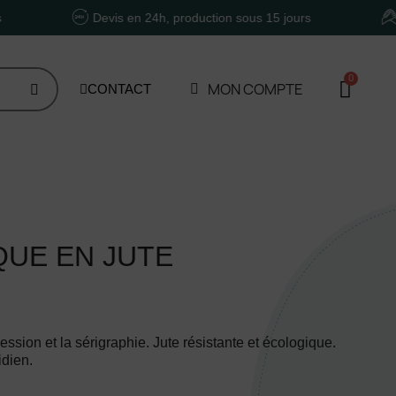
Devis en 24h, production sous 15 jours
Un acco
MON COMPTE
CONTACT
QUE EN JUTE
ssion et la sérigraphie. Jute résistante et écologique.
idien.