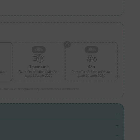
+25%
+50%
1 semaine
48h
mée :
Date d'expédition estimée :
Date d'expédition estimée :
jeudi 13 août 2026
lundi 10 août 2026
is, du BAT et réception du paiement de la commande.
--
--
--