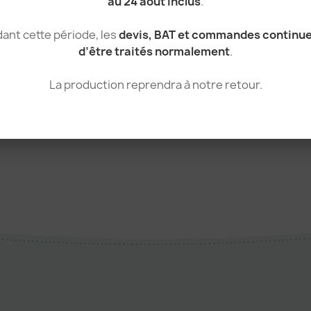
au 24 août inclus
.
340 g/m²
ant cette période, les
devis, BAT et commandes continu
Inde
d’être traités normalement
.
Shopping Plage, Opérations FR
La production reprendra à notre retour.
Sans poche