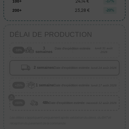
24,14 €
100+
-17%
23,28 €
200+
-20%
DÉLAI DE PRODUCTION
3
Date d'expédition estimée
lundi 31 août
-10%
semaines
:
2026
2 semaines
Date d'expédition estimée :
lundi 24 août 2026
1 semaine
Date d'expédition estimée :
+25%
lundi 17 août 2026
48h
Date d'expédition estimée :
+50%
mercredi 12 août 2026
Les délais s’appliquent uniquement après validation du devis, du BAT et
réception du paiement de la commande.