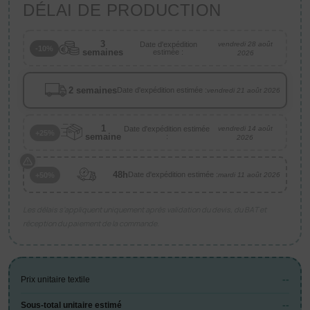
DÉLAI DE PRODUCTION
3
Date d'expédition
vendredi 28 août
-10%
semaines
estimée :
2026
2 semaines
Date d'expédition estimée :
vendredi 21 août 2026
1
Date d'expédition estimée
vendredi 14 août
+25%
semaine
:
2026
48h
Date d'expédition estimée :
+50%
mardi 11 août 2026
Les délais s’appliquent uniquement après validation du devis, du BAT et
réception du paiement de la commande.
--
Prix unitaire textile
--
Sous-total unitaire estimé