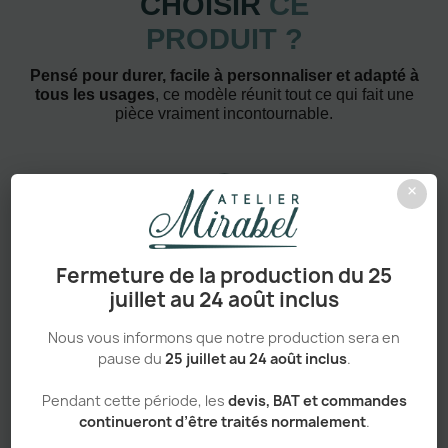
CHOISIR
CE
PRODUIT ?
Pensé pour durer, facile à personnaliser et adapté à
tous les usages
, ce modèle réunit tout ce qui fait une
pièce vraiment incontournable.
×
Confort absolu & durabilité renforcée
Fermeture de la production du 25
juillet au 24 août inclus
Nous vous informons que notre production sera en
pause du
25 juillet au 24 août inclus
.
Personnalisation haut de gamme
Pendant cette période, les
devis, BAT et commandes
continueront d’être traités normalement
.