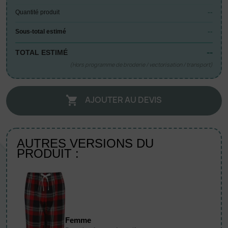
--
Quantité produit
--
Sous-total estimé
--
TOTAL ESTIMÉ
(Hors programme de broderie / vectorisation / transport)
AJOUTER AU DEVIS

AUTRES VERSIONS DU
PRODUIT :
Femme