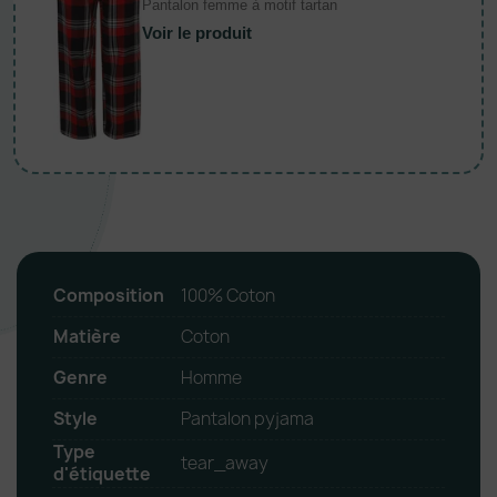
Pantalon femme à motif tartan
Voir le produit
Composition
100% Coton
Matière
Coton
Genre
Homme
Style
Pantalon pyjama
Type
tear_away
d'étiquette