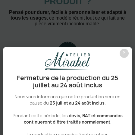
PRODUIT ?
Pensé pour durer, facile à personnaliser et adapté à
tous les usages
, ce modèle réunit tout ce qui fait une
pièce vraiment incontournable.
×
Confort absolu & durabilité renforcée
Fermeture de la production du 25
juillet au 24 août inclus
Nous vous informons que notre production sera en
pause du
25 juillet au 24 août inclus
.
Personnalisation haut de gamme
Pendant cette période, les
devis, BAT et commandes
continueront d’être traités normalement
.
La production reprendra à notre retour.