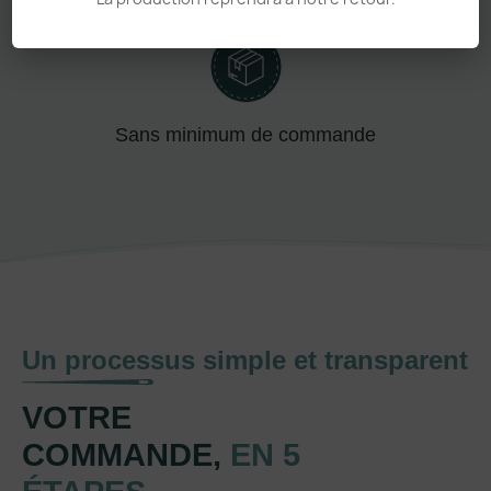
Adapté aux pros comme aux particuliers
Sans minimum de commande
Un processus simple et transparent
VOTRE
COMMANDE,
EN 5