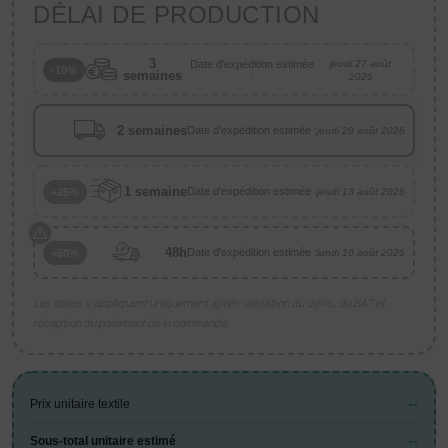
DÉLAI DE PRODUCTION
3
Date d'expédition estimée
jeudi 27 août
-10%
semaines
:
2026
2 semaines
Date d'expédition estimée :
jeudi 20 août 2026
1 semaine
Date d'expédition estimée :
+25%
jeudi 13 août 2026
48h
Date d'expédition estimée :
+50%
lundi 10 août 2026
Les délais s’appliquent uniquement après validation du devis, du BAT et
réception du paiement de la commande.
--
Prix unitaire textile
--
Sous-total unitaire estimé