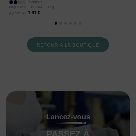
+7 coloris
BagBase® — BG744 — 17 g
1,91 €
À partir de
RETOUR À LA BOUTIQUE
Lancez-vous
PASSEZ À