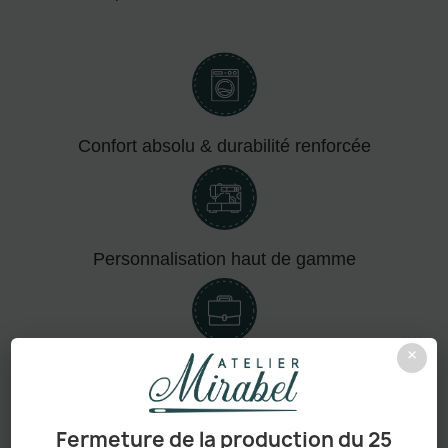
Confort absolu & durabilité renforcée
Personnalisation haut de gamme
×
Adapté aux pros comme aux particuliers
Fermeture de la production du 25