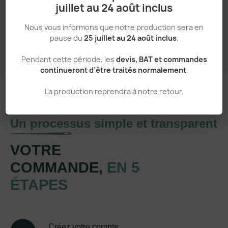
juillet au 24 août inclus
Sans minimum de commande
Nous vous informons que notre production sera en
pause du
25 juillet au 24 août inclus
.
Pendant cette période, les
devis, BAT et commandes
continueront d’être traités normalement
.
La production reprendra à notre retour.
Un processus simple et transparent
VOTRE
COMMANDE,
EN 5
ÉTAPES
Créez votre compte