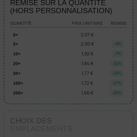
REMISE SUR LA QUANTITÉ
(HORS PERSONNALISATION)
QUANTITÉ
PRIX UNITAIRE
REMISE
2,07 €
0+
2,00 €
5+
-4%
1,92 €
10+
-7%
1,84 €
20+
-11%
1,77 €
50+
-15%
1,72 €
100+
-17%
1,66 €
200+
-20%
CHOIX DES
EMPLACEMENTS