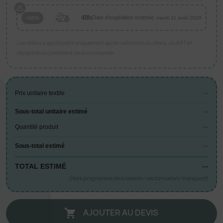
48h
Date d'expédition estimée :
+50%
mardi 11 août 2026
Les délais s’appliquent uniquement après validation du devis, du BAT et
réception du paiement de la commande.
--
Prix unitaire textile
--
Sous-total unitaire estimé
--
Quantité produit
--
Sous-total estimé
--
TOTAL ESTIMÉ
(Hors programme de broderie / vectorisation / transport)
AJOUTER AU DEVIS
