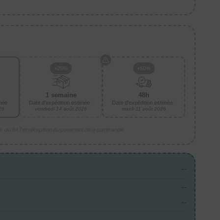
+25%
+50%
1 semaine
48h
mée :
Date d'expédition estimée :
Date d'expédition estimée :
26
vendredi 14 août 2026
mardi 11 août 2026
is, du BAT et réception du paiement de la commande.
--
--
--