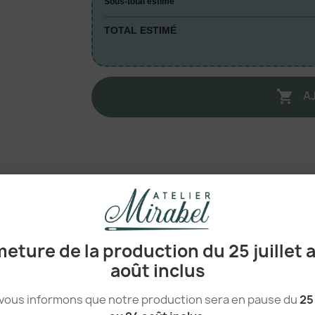
Sous-total estimé
TOTAL ESTIMÉ
A

100% Polyuréthanne
Polyuréthanne PU
eture de la production du 25 juillet 
août inclus
Porte-clès
no_label
vous informons que notre production sera en pause du
25 