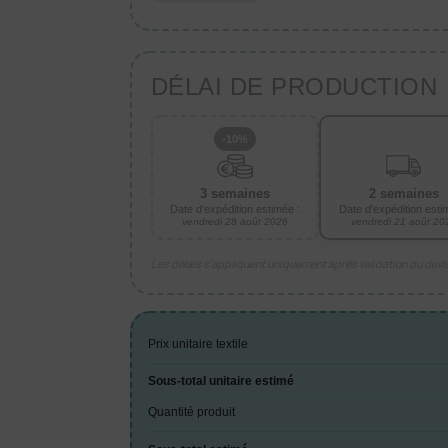
DÉLAI DE PRODUCTION
-10%
3 semaines
2 semaines
Date d'expédition estimée :
Date d'expédition esti
vendredi 28 août 2026
vendredi 21 août 20
Les délais s’appliquent uniquement après validation du dev
Prix unitaire textile
Sous-total unitaire estimé
Quantité produit