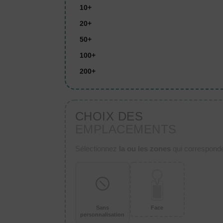
10+
20+
50+
100+
200+
CHOIX DES
EMPLACEMENTS
Sélectionnez
la ou les zones
qui corresponden
Sans
Face
personnalisation