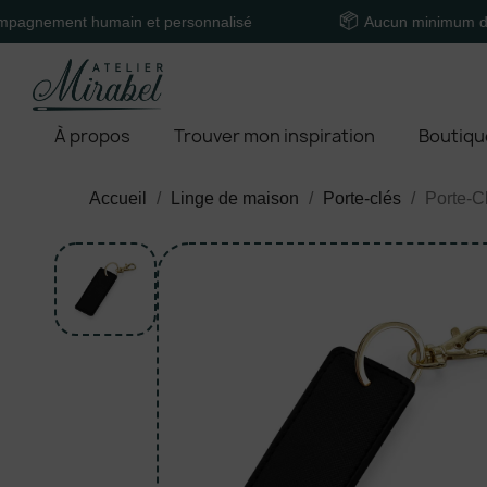
nt humain et personnalisé
Aucun minimum de comma
À propos
Trouver mon inspiration
Boutiqu
Accueil
Linge de maison
Porte-clés
Porte-C