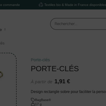
nde
Textiles bio & Made in France disponibles
e
lés
Porte-clés
PORTE-CLÉS
1,91 €
À partir de
Design rectangle sobre pour faciliter la pers
BagBase®
17 g