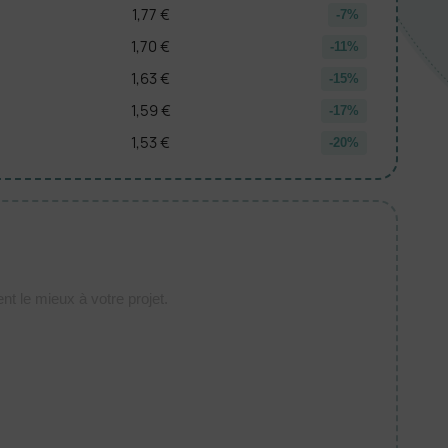
1,77 €
-7%
1,70 €
-11%
1,63 €
-15%
1,59 €
-17%
1,53 €
-20%
t le mieux à votre projet.