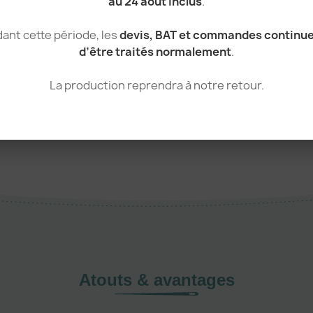
au 24 août inclus
.
17 g
Chine
ant cette période, les
devis, BAT et commandes continu
d’être traités normalement
.
Médias Merchandising, Mode Retail, Noël
La production reprendra à notre retour.
Atouts & avantages