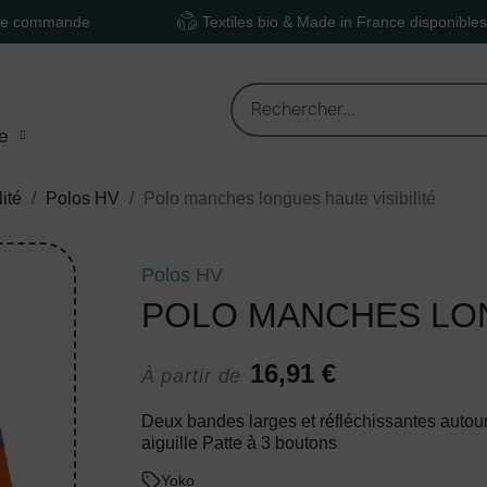
nde
Textiles bio & Made in France disponibles
e
lité
Polos HV
Polo manches longues haute visibilité
Polos HV
POLO MANCHES LON
16,91 €
À partir de
Deux bandes larges et réfléchissantes autour
aiguille Patte à 3 boutons
Yoko