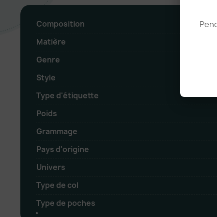
Composition
Pend
Matière
Genre
Style
Type d'étiquette
Poids
Grammage
Pays d'origine
Univers
Type de col
Type de poches