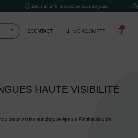
Devis en 24h, production sous 15 jours
Un accom
MON COMPTE
CONTACT
GUES HAUTE VISIBILITÉ
 du corps et une sur chaque épaule Finition double