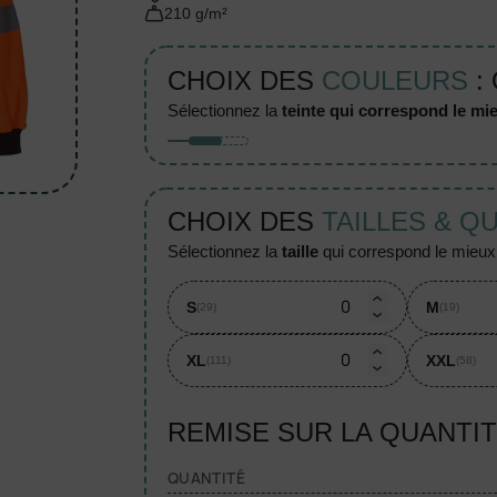
210 g/m²
CHOIX DES
COULEURS
:
sélectionnez la
teinte qui correspond le mie
CHOIX DES
TAILLES & Q
sélectionnez la
taille
qui correspond le mieux à
S
M
(29)
(19)
XL
XXL
(111)
(58)
REMISE SUR LA QUANTI
QUANTITÉ