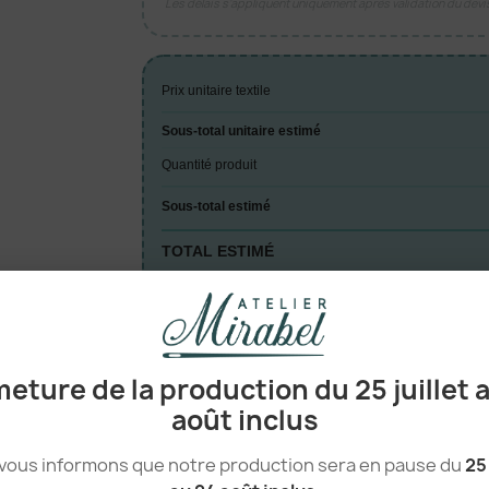
Les délais s’appliquent uniquement après validation du dev
Prix unitaire textile
Sous-total unitaire estimé
Quantité produit
Sous-total estimé
TOTAL ESTIMÉ
A

eture de la production du 25 juillet 
août inclus
vous informons que notre production sera en pause du
25 