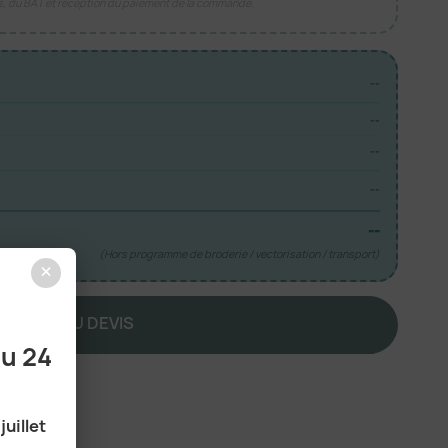
is, du BAT et réception du paiement de la commande.
--
--
--
--
--
(Hors programme de broderie / vectorisation / transport)
×
JOUTER AU DEVIS
au 24
juillet