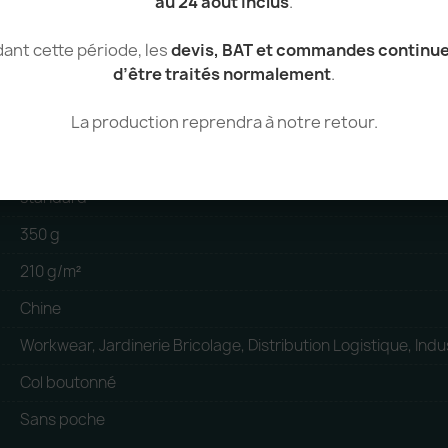
au 24 août inclus
.
100% Polyester
ant cette période, les
devis, BAT et commandes continu
d’être traités normalement
.
Polyester
La production reprendra à notre retour.
Unisexe
Polo
standard
350 g
210 g/m²
Chine
Workwear, Jardinerie Bricolage, Distribution Logistique, Indus
Col boutonné
Sans poche