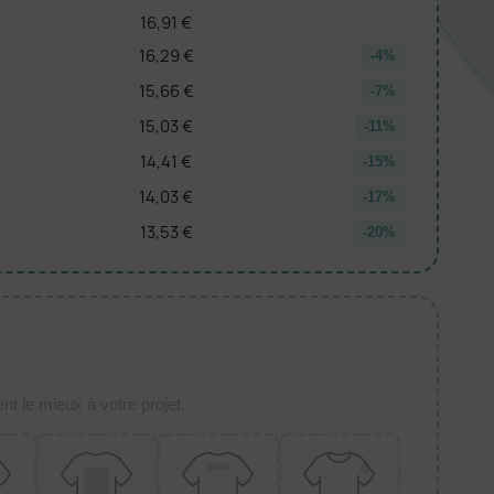
16,91 €
16,29 €
-4%
15,66 €
-7%
15,03 €
-11%
14,41 €
-15%
14,03 €
-17%
13,53 €
-20%
t le mieux à votre projet.