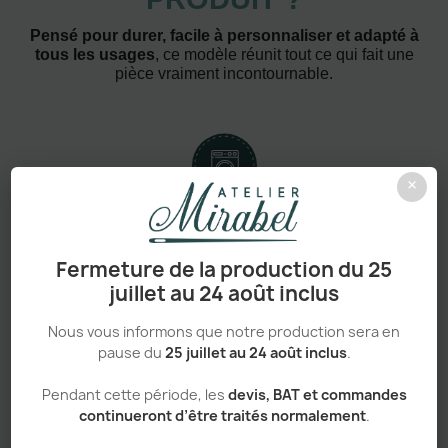
Pensé pour durer, facile à personnaliser et adapté à
tous les usages
, ce modèle réunit tout ce qui fait une
pièce vraiment incontournable.
×
Confort absolu & durabilité renforcée
Fermeture de la production du 25
juillet au 24 août inclus
Nous vous informons que notre production sera en
Personnalisation haut de gamme
pause du
25 juillet au 24 août inclus
.
Pendant cette période, les
devis, BAT et commandes
continueront d’être traités normalement
.