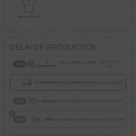
Manche droite
DÉLAI DE PRODUCTION
3
Date d'expédition estimée
lundi 31 août
-10%
semaines
:
2026
2 semaines
Date d'expédition estimée :
lundi 24 août 2026
1 semaine
Date d'expédition estimée :
+25%
lundi 17 août 2026
48h
Date d'expédition estimée :
+50%
mercredi 12 août 2026
Les délais s’appliquent uniquement après validation du devis, du BAT et