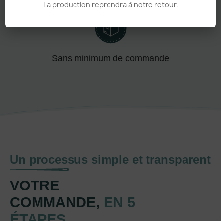
Adapté aux pros comme aux particuliers
La production reprendra à notre retour.
Sans minimum de commande
Un processus simple et transparent
VOTRE
COMMANDE,
EN 5
ÉTAPES