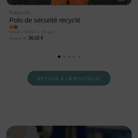
Polos HV
Polo de sécurité recyclé
Result — R501X — 155 g/m²
16,12 €
À partir de
RETOUR À LA BOUTIQUE