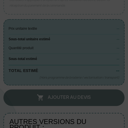
réception du paiement de la commande.
--
Prix unitaire textile
--
Sous-total unitaire estimé
--
Quantité produit
--
Sous-total estimé
--
TOTAL ESTIMÉ
(Hors programme de broderie / vectorisation / transport)
AJOUTER AU DEVIS

AUTRES VERSIONS DU
PRODUIT :