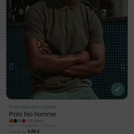
Polo manches courtes
Polo bio homme
+19 coloris
B&C — CGPM430 — 170 g/m²
8,86 €
À partir de