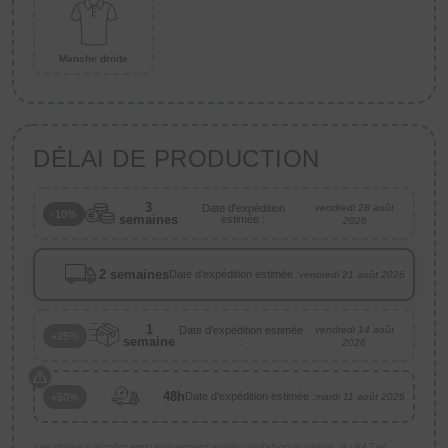
Manche droite
DÉLAI DE PRODUCTION
3
Date d'expédition
vendredi 28 août
-10%
semaines
estimée :
2026
2 semaines
Date d'expédition estimée :
vendredi 21 août 2026
1
Date d'expédition estimée
vendredi 14 août
+25%
semaine
:
2026
48h
Date d'expédition estimée :
+50%
mardi 11 août 2026
Les délais s’appliquent uniquement après validation du devis, du BAT et