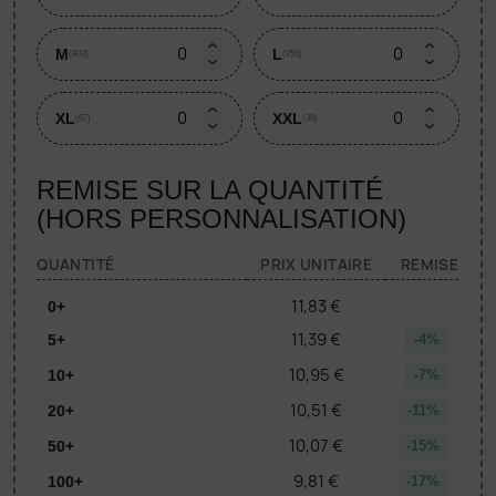
M
L
(803)
(256)
XL
XXL
(67)
(39)
REMISE SUR LA QUANTITÉ
(HORS PERSONNALISATION)
QUANTITÉ
PRIX UNITAIRE
REMISE
11,83 €
0+
11,39 €
5+
-4%
10,95 €
10+
-7%
10,51 €
20+
-11%
10,07 €
50+
-15%
9,81 €
100+
-17%