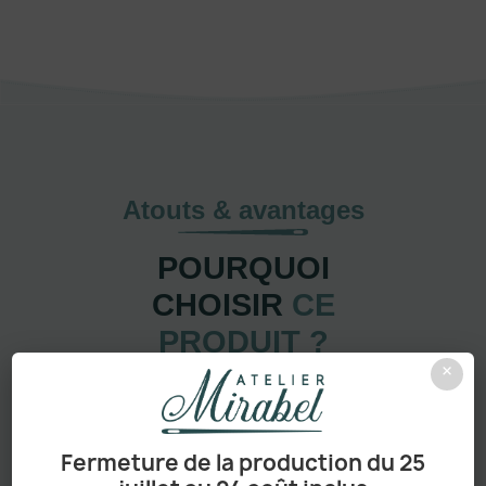
Atouts & avantages
POURQUOI
CHOISIR
CE
PRODUIT ?
×
Pensé pour durer, facile à personnaliser et adapté à
tous les usages
, ce modèle réunit tout ce qui fait une
pièce vraiment incontournable.
Fermeture de la production du 25