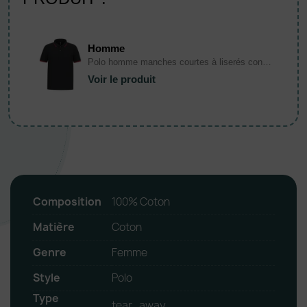
Homme
Polo homme manches courtes à liserés contrastés
Voir le produit
Composition
100% Coton
Matière
Coton
Genre
Femme
Style
Polo
Type
tear_away