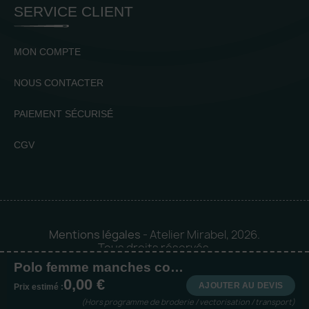
SERVICE CLIENT
MON COMPTE
NOUS CONTACTER
PAIEMENT SÉCURISÉ
CGV
Mentions légales
- Atelier Mirabel, 2026.
Tous droits réservés.
Polo femme manches courtes à liserés contrastés
Mise en orbite 🪐 by
Logia |
0,00 €
Agence web et communication
AJOUTER AU DEVIS
Prix estimé :
(Hors programme de broderie / vectorisation / transport)