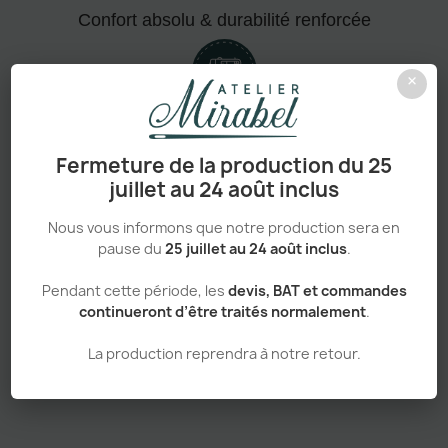
Confort absolu & durabilité renforcée
×
Personnalisation haut de gamme
Fermeture de la production du 25
juillet au 24 août inclus
Nous vous informons que notre production sera en
Adapté aux pros comme aux particuliers
pause du
25 juillet au 24 août inclus
.
Pendant cette période, les
devis, BAT et commandes
continueront d’être traités normalement
.
La production reprendra à notre retour.
Sans minimum de commande