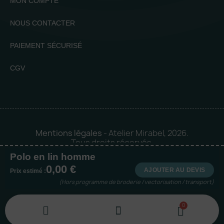
MON COMPTE
NOUS CONTACTER
PAIEMENT SÉCURISÉ
CGV
Mentions légales
- Atelier Mirabel, 2026.
Tous droits réservés.
Polo en lin homme
Mise en orbite 🪐 by
Logia |
0,00 €
Agence web et communication
AJOUTER AU DEVIS
Prix estimé :
(Hors programme de broderie / vectorisation / transport)