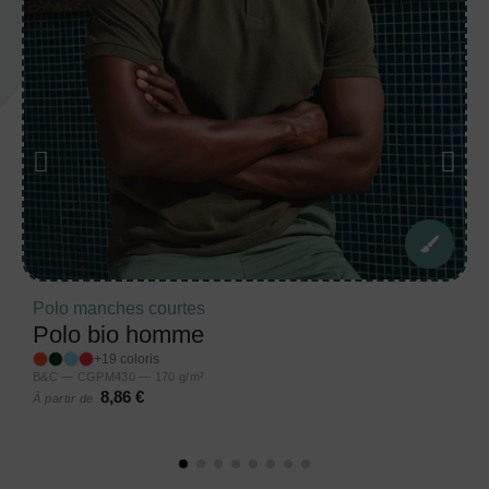
Polo manches courtes
Polo bio homme
+19 coloris
B&C — CGPM430 — 170 g/m²
8,86 €
À partir de