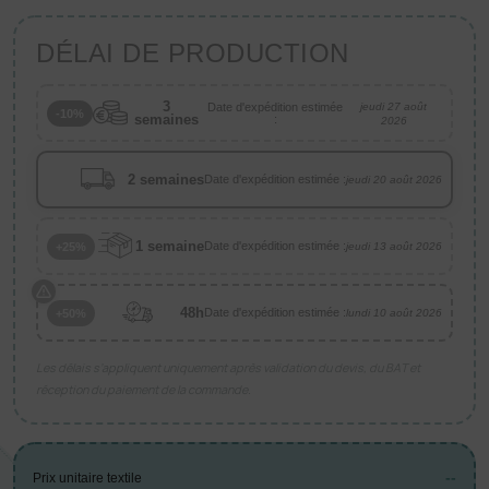
DÉLAI DE PRODUCTION
3
Date d'expédition estimée
jeudi 27 août
-10%
semaines
:
2026
2 semaines
Date d'expédition estimée :
jeudi 20 août 2026
1 semaine
Date d'expédition estimée :
+25%
jeudi 13 août 2026
48h
Date d'expédition estimée :
+50%
lundi 10 août 2026
Les délais s’appliquent uniquement après validation du devis, du BAT et
réception du paiement de la commande.
--
Prix unitaire textile