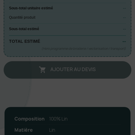
--
Sous-total unitaire estimé
--
Quantité produit
--
Sous-total estimé
--
TOTAL ESTIMÉ
(Hors programme de broderie / vectorisation / transport)
AJOUTER AU DEVIS

Composition
100% Lin
Matière
Lin