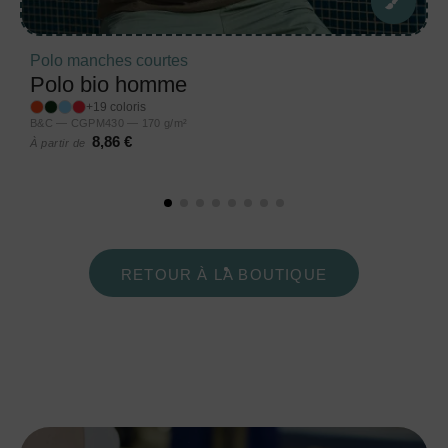
Polo manches courtes
Polo bio homme
+19 coloris
B&C — CGPM430 — 170 g/m²
8,86 €
À partir de
RETOUR À LA BOUTIQUE