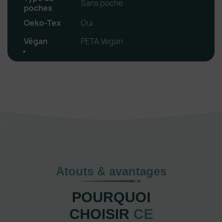
Sans poche
poches
Oeko-Tex
Oui
Végan
PETA Vegan
Atouts & avantages
POURQUOI
CHOISIR
CE