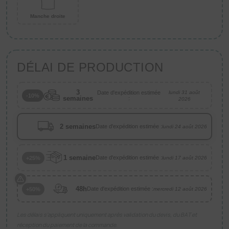
Manche droite
DÉLAI DE PRODUCTION
3
Date d'expédition estimée
lundi 31 août
-10%
semaines
:
2026
2 semaines
Date d'expédition estimée :
lundi 24 août 2026
1 semaine
Date d'expédition estimée :
+25%
lundi 17 août 2026
48h
Date d'expédition estimée :
+50%
mercredi 12 août 2026
Les délais s’appliquent uniquement après validation du devis, du BAT et
réception du paiement de la commande.