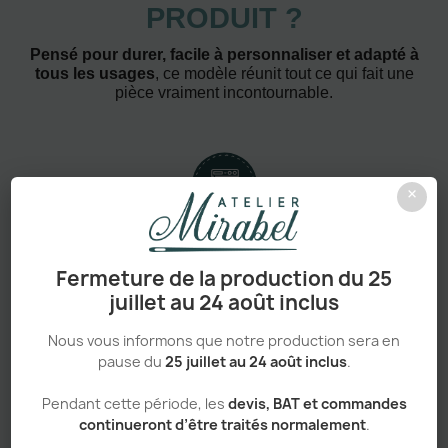
PRODUIT ?
Pensé pour durer, facile à personnaliser et adapté à
tous les usages
, ce modèle réunit tout ce qui fait une
pièce vraiment incontournable.
×
Confort absolu & durabilité renforcée
Fermeture de la production du 25
juillet au 24 août inclus
Nous vous informons que notre production sera en
Personnalisation haut de gamme
pause du
25 juillet au 24 août inclus
.
Pendant cette période, les
devis, BAT et commandes
continueront d’être traités normalement
.