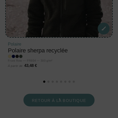
Polaire
Polaire sherpa recyclée
Front Row — FR854 — 300 g/m²
43,48 €
À partir de
RETOUR À LA BOUTIQUE