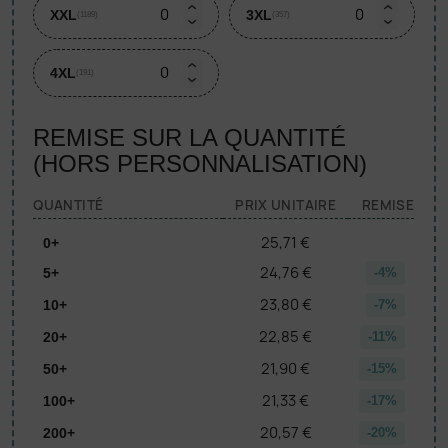
XXL
3XL
(1189)
(357)
4XL
(191)
REMISE SUR LA QUANTITÉ
(HORS PERSONNALISATION)
QUANTITÉ
PRIX UNITAIRE
REMISE
25,71 €
0+
24,76 €
5+
-4%
23,80 €
10+
-7%
22,85 €
20+
-11%
21,90 €
50+
-15%
21,33 €
100+
-17%
20,57 €
200+
-20%