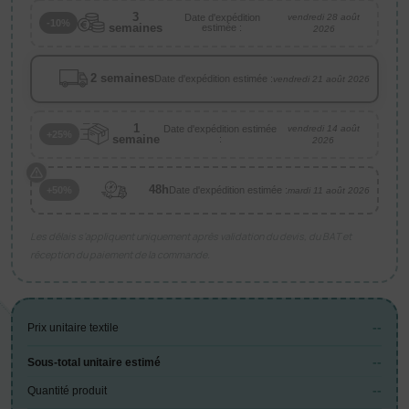
3
Date d'expédition
vendredi 28 août
-10%
semaines
estimée :
2026
2 semaines
Date d'expédition estimée :
vendredi 21 août 2026
1
Date d'expédition estimée
vendredi 14 août
+25%
semaine
:
2026
48h
Date d'expédition estimée :
+50%
mardi 11 août 2026
Les délais s’appliquent uniquement après validation du devis, du BAT et
réception du paiement de la commande.
--
Prix unitaire textile
--
Sous-total unitaire estimé
--
Quantité produit