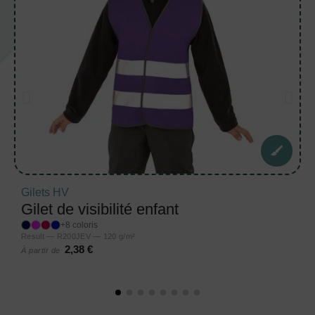
Gilets HV
Gilet de visibilité enfant
+8 coloris
Result — R200JEV — 120 g/m²
2,38 €
À partir de