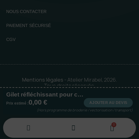
NOUS CONTACTER
PAIEMENT SÉCURISÉ
CGV
Mentions légales
- Atelier Mirabel, 2026.
Tous droits réservés.
Gilet réfléchissant pour chien
Mise en orbite 🪐 by
Logia |
0,00 €
Agence web et communication
AJOUTER AU DEVIS
Prix estimé :
(Hors programme de broderie / vectorisation / transport)