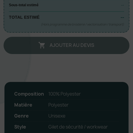
--
Sous-total estimé
--
TOTAL ESTIMÉ
(Hors programme de broderie / vectorisation / transport)
AJOUTER AU DEVIS

Composition
100% Polyester
Matière
Polyester
Genre
Unisexe
Style
Gilet de sécurité / workwear