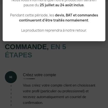
pause du
25 juillet au 24 août inclus
.
Pendant cette période, les
devis, BAT et commandes
continueront d’être traités normalement
.
Un processus simple et transparent
La production reprendra à notre retour.
VOTRE
COMMANDE,
EN 5
ÉTAPES
Créez votre compte
01
Vous créez votre compte client en choisissant
votre profil (particulier ou professionnel) et
recevez automatiquement un courriel de
confirmation.