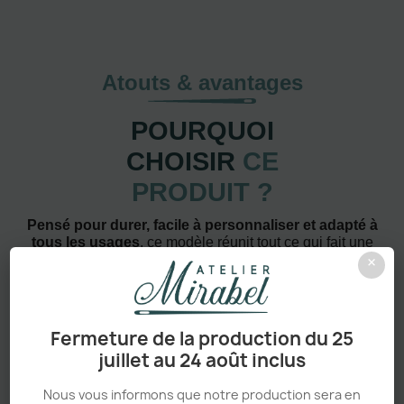
Atouts & avantages
POURQUOI
CHOISIR
CE
PRODUIT ?
Pensé pour durer, facile à personnaliser et adapté à
tous les usages
, ce modèle réunit tout ce qui fait une
×
pièce vraiment incontournable.
Fermeture de la production du 25
juillet au 24 août inclus
Nous vous informons que notre production sera en
Confort absolu & durabilité renforcée