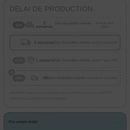
DÉLAI DE PRODUCTION
3
Date d'expédition estimée
lundi 31 août
-10%
semaines
:
2026
2 semaines
Date d'expédition estimée :
lundi 24 août 2026
1 semaine
Date d'expédition estimée :
+25%
lundi 17 août 2026
48h
Date d'expédition estimée :
+50%
mercredi 12 août 2026
Les délais s’appliquent uniquement après validation du devis, du BAT et
réception du paiement de la commande.
--
Prix unitaire textile