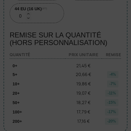
44 EU (16 UK)
(877)
REMISE SUR LA QUANTITÉ
(HORS PERSONNALISATION)
QUANTITÉ
PRIX UNITAIRE
REMISE
21,45 €
0+
20,66 €
5+
-4%
19,86 €
10+
-7%
19,07 €
20+
-11%
18,27 €
50+
-15%
17,79 €
100+
-17%
17,16 €
200+
-20%