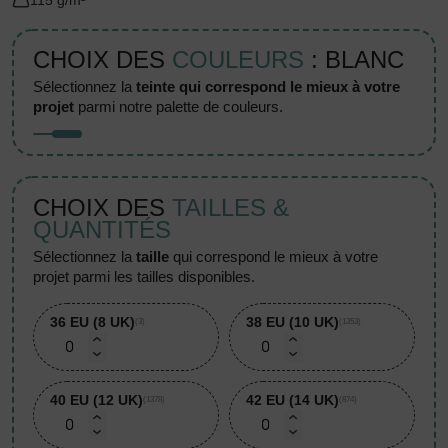
115 g/m²
CHOIX DES
COULEURS
: BLANC
sélectionnez la
teinte qui correspond le mieux à votre
projet
parmi notre palette de couleurs.
CHOIX DES
TAILLES &
QUANTITÉS
sélectionnez la
taille
qui correspond le mieux à votre
projet parmi les tailles disponibles.
36 EU (8 UK)
38 EU (10 UK)
(3)
(1353)
40 EU (12 UK)
42 EU (14 UK)
(1378)
(874)