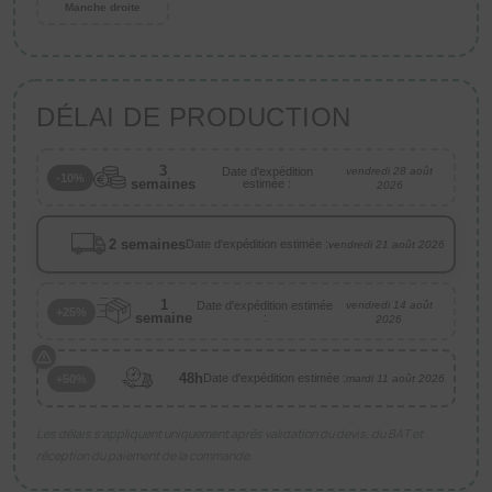
Manche droite
DÉLAI DE PRODUCTION
3
Date d'expédition
vendredi 28 août
-10%
semaines
estimée :
2026
2 semaines
Date d'expédition estimée :
vendredi 21 août 2026
1
Date d'expédition estimée
vendredi 14 août
+25%
semaine
:
2026
48h
Date d'expédition estimée :
+50%
mardi 11 août 2026
Les délais s’appliquent uniquement après validation du devis, du BAT et
réception du paiement de la commande.