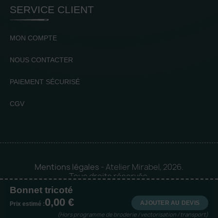
SERVICE CLIENT
MON COMPTE
NOUS CONTACTER
PAIEMENT SÉCURISÉ
CGV
Mentions légales
- Atelier Mirabel, 2026.
Tous droits réservés.
Bonnet tricoté
Mise en orbite 🪐 by
Logia |
0,00 €
Agence web et communication
AJOUTER AU DEVIS
Prix estimé :
(Hors programme de broderie / vectorisation / transport)