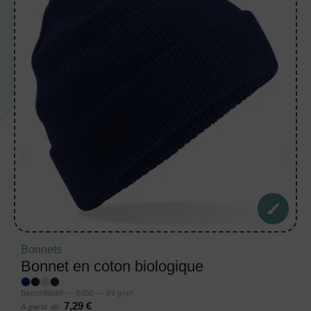
Bonnets
Bonnet en coton biologique
Beechfield® — B050 — 89 g/m²
7,29 €
À partir de