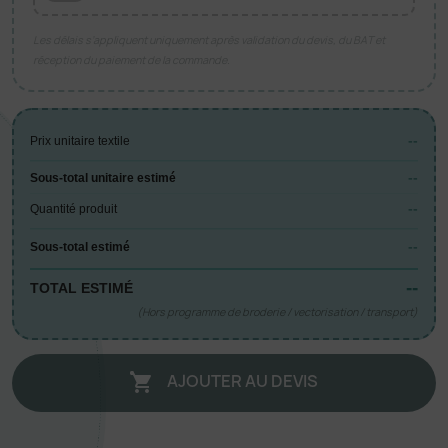
Les délais s’appliquent uniquement après validation du devis, du BAT et
réception du paiement de la commande.
--
Prix unitaire textile
--
Sous-total unitaire estimé
--
Quantité produit
--
Sous-total estimé
--
TOTAL ESTIMÉ
(Hors programme de broderie / vectorisation / transport)
AJOUTER AU DEVIS
