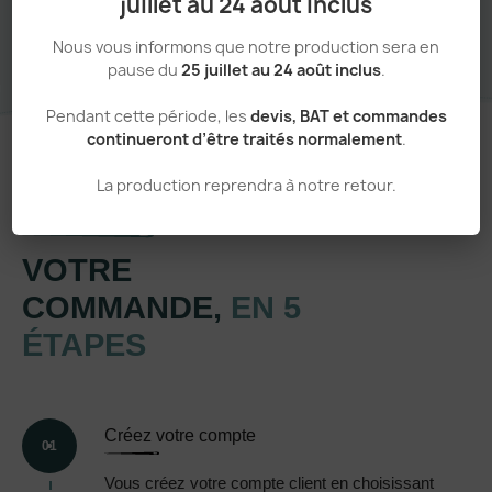
juillet au 24 août inclus
Nous vous informons que notre production sera en
pause du
25 juillet au 24 août inclus
.
Pendant cette période, les
devis, BAT et commandes
continueront d’être traités normalement
.
La production reprendra à notre retour.
Un processus simple et transparent
VOTRE
COMMANDE,
EN 5
ÉTAPES
Créez votre compte
01
Vous créez votre compte client en choisissant