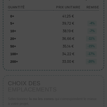
QUANTITÉ
PRIX UNITAIRE
REMISE
41,25 €
0+
39,72 €
5+
-4%
38,19 €
10+
-7%
36,66 €
20+
-11%
35,14 €
50+
-15%
34,22 €
100+
-17%
33,00 €
200+
-20%
CHOIX DES
EMPLACEMENTS
Sélectionnez
la ou les zones
qui correspondent le mieux
à votre projet.