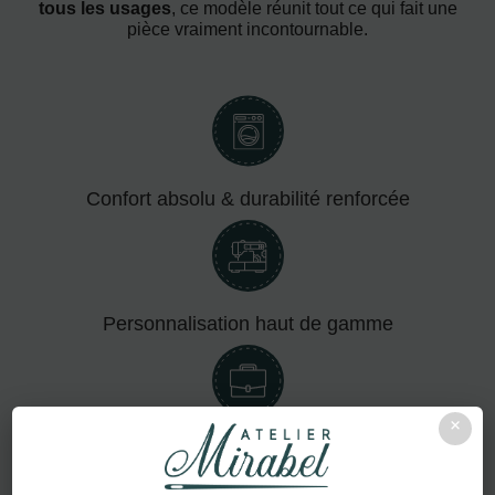
tous les usages
, ce modèle réunit tout ce qui fait une
pièce vraiment incontournable.
Confort absolu & durabilité renforcée
Personnalisation haut de gamme
×
Adapté aux pros comme aux particuliers