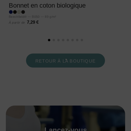
Bonnet en coton biologique
Beechfield® — B050 — 89 g/m²
7,29 €
À partir de
RETOUR À LA BOUTIQUE
Lancez-vous