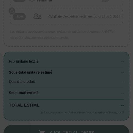
semaine
2026
48h
Date d'expédition estimée :
+50%
mardi 11 août 2026
Les délais s’appliquent uniquement après validation du devis, du BAT et
réception du paiement de la commande.
--
Prix unitaire textile
--
Sous-total unitaire estimé
--
Quantité produit
--
Sous-total estimé
--
TOTAL ESTIMÉ
(Hors programme de broderie / vectorisation / transport)
AJOUTER AU DEVIS