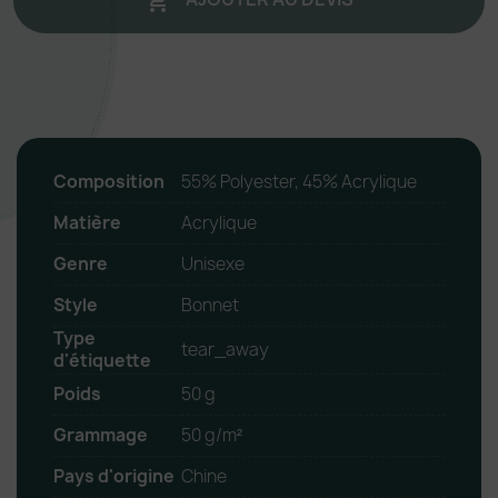

Composition
55% Polyester, 45% Acrylique
Matière
Acrylique
Genre
Unisexe
Style
Bonnet
Type
tear_away
d'étiquette
Poids
50 g
Grammage
50 g/m²
Pays d'origine
Chine