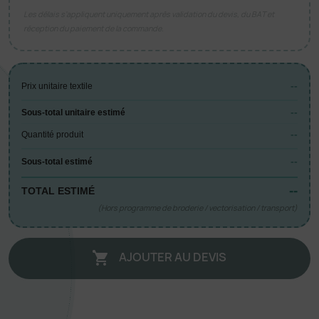
Les délais s’appliquent uniquement après validation du devis, du BAT et
réception du paiement de la commande.
--
Prix unitaire textile
--
Sous-total unitaire estimé
--
Quantité produit
--
Sous-total estimé
--
TOTAL ESTIMÉ
(Hors programme de broderie / vectorisation / transport)
AJOUTER AU DEVIS
