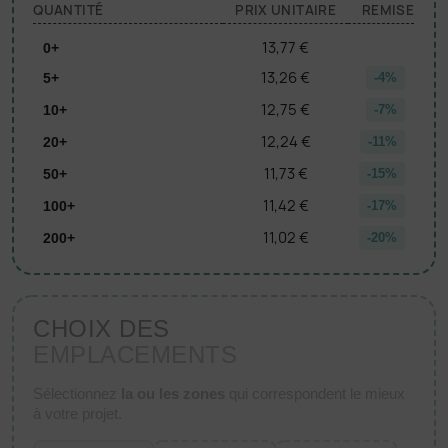
QUANTITÉ
PRIX UNITAIRE
REMISE
13,77 €
0+
13,26 €
5+
-4%
12,75 €
10+
-7%
12,24 €
20+
-11%
11,73 €
50+
-15%
11,42 €
100+
-17%
11,02 €
200+
-20%
CHOIX DES
EMPLACEMENTS
Sélectionnez
la ou les zones
qui correspondent le mieux
à votre projet.