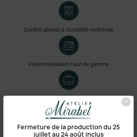
Confort absolu & durabilité renforcée
Personnalisation haut de gamme
Adapté aux pros comme aux particuliers
×
Fermeture de la production du 25
juillet au 24 août inclus
Sans minimum de commande