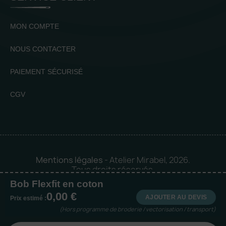
MON COMPTE
NOUS CONTACTER
PAIEMENT SÉCURISÉ
CGV
Mentions légales
- Atelier Mirabel, 2026.
Tous droits réservés.
Bob Flexfit en coton
Mise en orbite 🪐 by
Logia |
0,00 €
Agence web et communication
AJOUTER AU DEVIS
Prix estimé :
(Hors programme de broderie / vectorisation / transport)