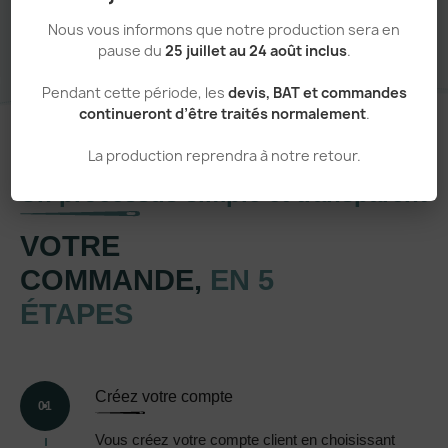
Nous vous informons que notre production sera en
pause du
25 juillet au 24 août inclus
.
Pendant cette période, les
devis, BAT et commandes
continueront d’être traités normalement
.
La production reprendra à notre retour.
Un processus simple et transparent
VOTRE
COMMANDE,
EN 5
ÉTAPES
Créez votre compte
01
Vous créez votre compte client en choisissant