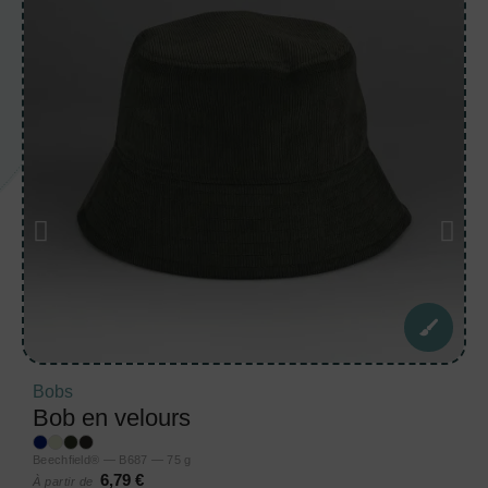
Bobs
Bob en velours
Beechfield® — B687 — 75 g
6,79 €
À partir de