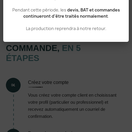
Pendant cette période, les
devis, BAT et commandes
continueront d’être traités normalement
.
Un processus simple et transparent
La production reprendra à notre retour.
VOTRE
COMMANDE,
EN 5
ÉTAPES
Créez votre compte
01
Vous créez votre compte client en choisissant
votre profil (particulier ou professionnel) et
recevez automatiquement un courriel de
confirmation.