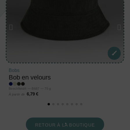
Bobs
Bob en velours
Beechfield® — B687 — 75 g
6,79 €
À partir de
RETOUR À LA BOUTIQUE