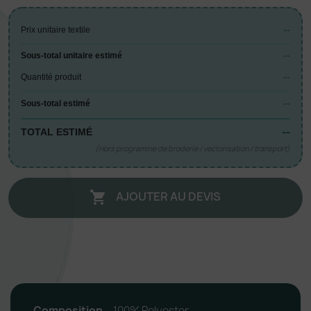
--
Prix unitaire textile
--
Sous-total unitaire estimé
--
Quantité produit
--
Sous-total estimé
--
TOTAL ESTIMÉ
(Hors programme de broderie / vectorisation / transport)
AJOUTER AU DEVIS

Composition
100% Polyester