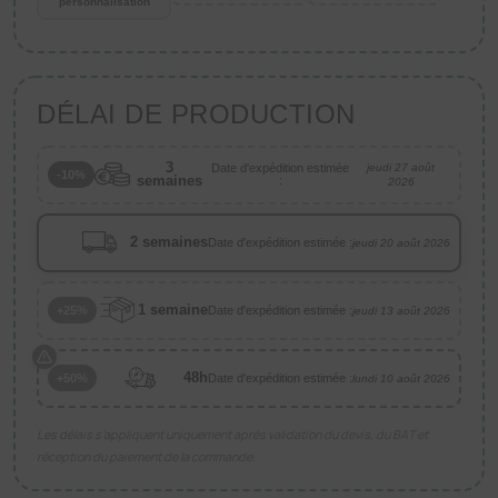
personnalisation
DÉLAI DE PRODUCTION
3
Date d'expédition estimée
jeudi 27 août
-10%
semaines
:
2026
2 semaines
Date d'expédition estimée :
jeudi 20 août 2026
1 semaine
Date d'expédition estimée :
+25%
jeudi 13 août 2026
48h
Date d'expédition estimée :
+50%
lundi 10 août 2026
Les délais s’appliquent uniquement après validation du devis, du BAT et
réception du paiement de la commande.