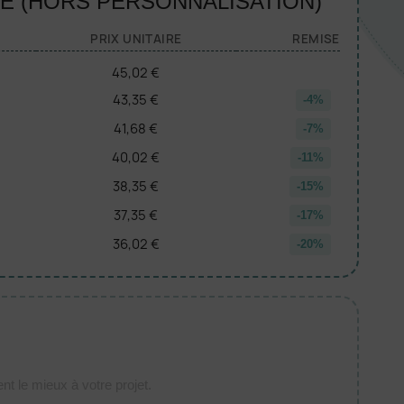
TÉ (HORS PERSONNALISATION)
PRIX UNITAIRE
REMISE
45,02 €
43,35 €
-4%
41,68 €
-7%
40,02 €
-11%
38,35 €
-15%
37,35 €
-17%
36,02 €
-20%
t le mieux à votre projet.