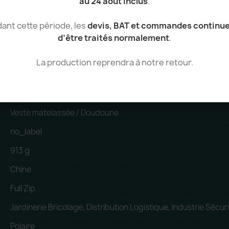
au 24 août inclus
.
ant cette période, les
devis, BAT et commandes continu
d’être traités normalement
.
100% Polyester recyclé
La production reprendra à notre retour.
Polyester recyclé
Unisexe
Veste matelassée / Doudoune
no_label
913 g
Chine
Full Zip
Jardinerie Bricolage, Distribution Logistique, Industrie Sécur
Polaire