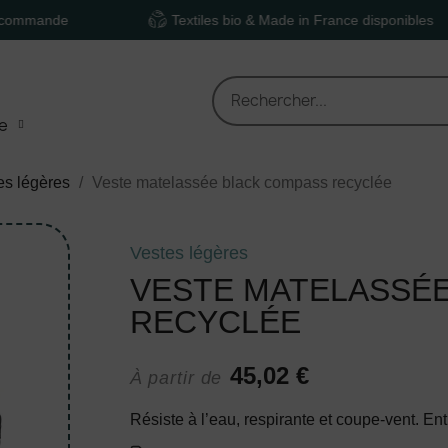
de
Textiles bio & Made in France disponibles
e
es légères
Veste matelassée black compass recyclée
Vestes légères
VESTE MATELASSÉ
RECYCLÉE
45,02 €
À partir de
Résiste à l’eau, respirante et coupe-vent. En