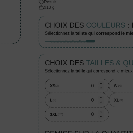
Result
913 g
CHOIX DES
COULEURS
: 
sélectionnez la
teinte qui correspond le mie
CHOIX DES
TAILLES & Q
sélectionnez la
taille
qui correspond le mieux à
XS
S
(3)
(10)
L
XL
(9)
(9)
3XL
(32)