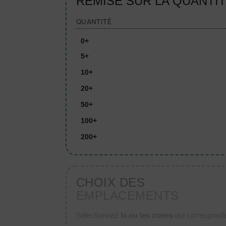
REMISE SUR LA QUANTI
QUANTITÉ
0+
5+
10+
20+
50+
100+
200+
CHOIX DES
EMPLACEMENTS
Sélectionnez
la ou les zones
qui corresponden