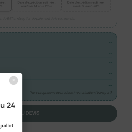
mée :
Date d'expédition estimée :
Date d'expédition estimée :
26
vendredi 14 août 2026
mardi 11 août 2026
is, du BAT et réception du paiement de la commande.
--
--
--
--
×
--
(Hors programme de broderie / vectorisation / transport)
au 24
JOUTER AU DEVIS
juillet