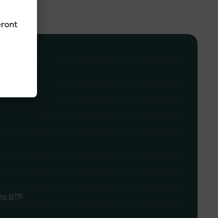
eront
ité BTP