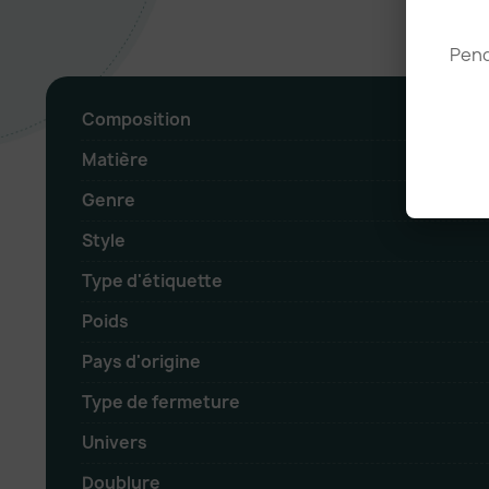
Pend
Composition
Matière
Genre
Style
Type d'étiquette
Poids
Pays d'origine
Type de fermeture
Univers
Doublure