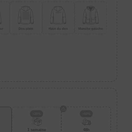
ur
Dos plein
Haut du dos
Manche gauche
+25%
+50%
1 semaine
48h