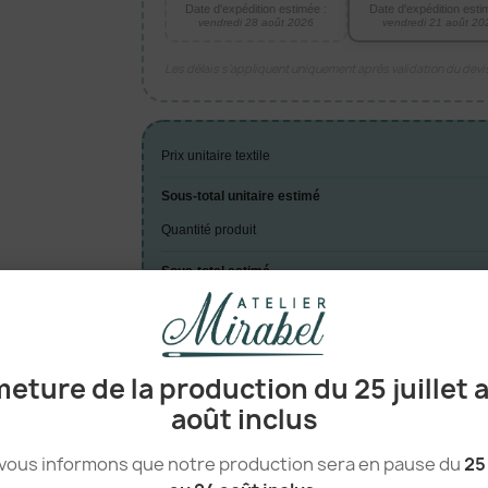
Date d'expédition estimée :
Date d'expédition esti
vendredi 28 août 2026
vendredi 21 août 20
Les délais s’appliquent uniquement après validation du dev
Prix unitaire textile
Sous-total unitaire estimé
Quantité produit
Sous-total estimé
TOTAL ESTIMÉ
eture de la production du 25 juillet 
août inclus
A

vous informons que notre production sera en pause du
25 