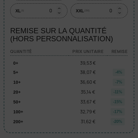
XL
XXL
(9)
(356)
REMISE SUR LA QUANTITÉ
(HORS PERSONNALISATION)
QUANTITÉ
PRIX UNITAIRE
REMISE
39,53 €
0+
38,07 €
5+
-4%
36,60 €
10+
-7%
35,14 €
20+
-11%
33,67 €
50+
-15%
32,79 €
100+
-17%
31,62 €
200+
-20%