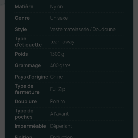
Matière
Nylon
Genre
Unisexe
Style
Veste matelassée / Doudoune
Type
tear_away
d'étiquette
Poids
1300 g
Grammage
400 g/m²
Pays d'origine
Chine
Type de
Full Zip
fermeture
Doublure
Polaire
Type de
À l'avant
poches
Imperméable
Déperlant
Finition
Enduction