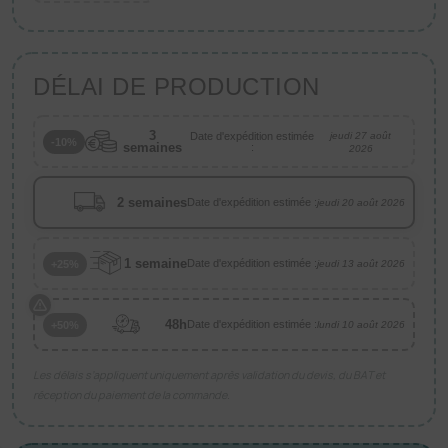
DÉLAI DE PRODUCTION
3
Date d'expédition estimée
jeudi 27 août
-10%
semaines
:
2026
2 semaines
Date d'expédition estimée :
jeudi 20 août 2026
1 semaine
Date d'expédition estimée :
+25%
jeudi 13 août 2026
48h
Date d'expédition estimée :
+50%
lundi 10 août 2026
Les délais s’appliquent uniquement après validation du devis, du BAT et
réception du paiement de la commande.