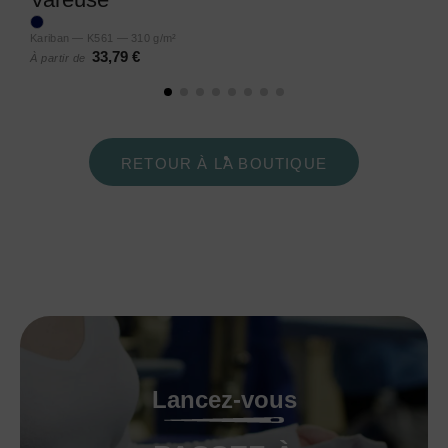
Kariban — K561 — 310 g/m²
33,79 €
À partir de
RETOUR À LA BOUTIQUE
Lancez-vous