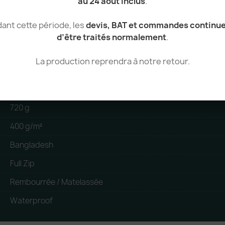
au 24 août inclus
.
100% Polyester
ant cette période, les
devis, BAT et commandes continu
Polyester
d’être traités normalement
.
Unisexe
La production reprendra à notre retour.
Veste matelassée / Doudoune
tear_away
720 g
400 g/m²
Bangladesh
Full Zip
Rembourrée / Matelassée
Waterproof