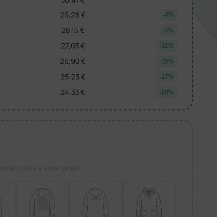
30,41 €
29,28 €
-4%
28,15 €
-7%
27,03 €
-11%
25,90 €
-15%
25,23 €
-17%
24,33 €
-20%
t le mieux à votre projet.