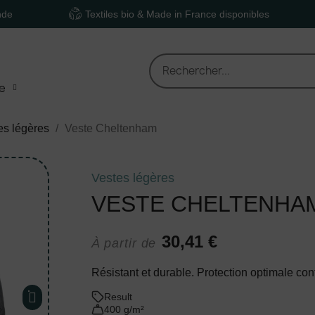
Textiles bio & Made in France disponibles
Devi
e
es légères
Veste Cheltenham
Vestes légères
VESTE CHELTENHA
30,41 €
À partir de
Résistant et durable. Protection optimale cont
Result
400 g/m²