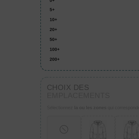
0+
5+
10+
20+
50+
100+
200+
CHOIX DES
EMPLACEMENTS
Sélectionnez
la ou les zones
qui corresponden