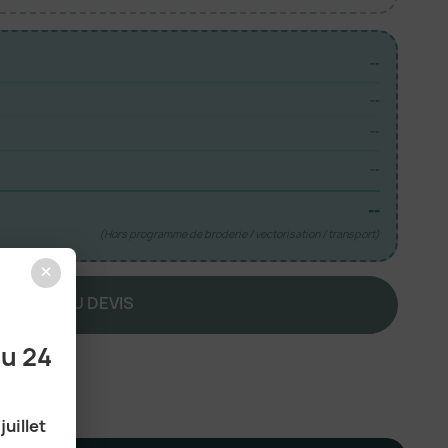
--
--
--
--
--
(Hors programme de broderie / vectorisation / transport)
×
JOUTER AU DEVIS
au 24
juillet