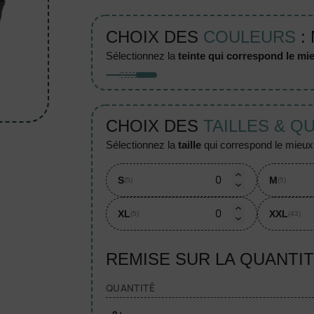
CHOIX DES
COULEURS
:
sélectionnez la
teinte qui correspond le mie
CHOIX DES
TAILLES & Q
sélectionnez la
taille
qui correspond le mieux à
S
M
(5)
(5)
XL
XXL
(5)
(43)
REMISE SUR LA QUANTI
QUANTITÉ