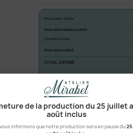
Prix unitaire textile
Sous-total unitaire estimé
Quantité produit
Sous-total estimé
TOTAL ESTIMÉ
A

eture de la production du 25 juillet 
août inclus
vous informons que notre production sera en pause du
25 