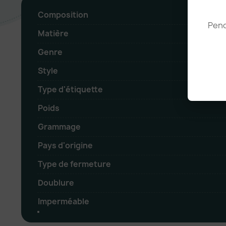
Composition
Pend
Matière
Genre
Style
Type d'étiquette
Poids
Grammage
Pays d'origine
Type de fermeture
Doublure
Imperméable