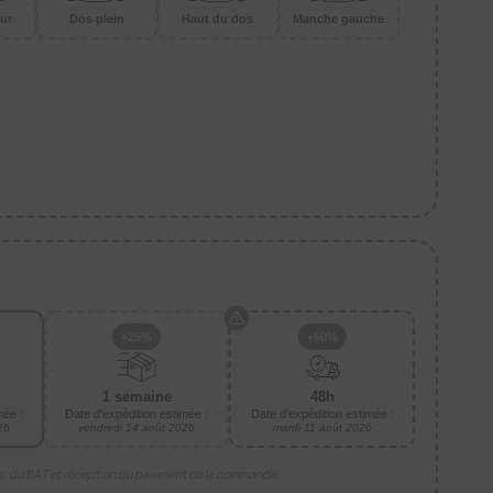
ur
Dos plein
Haut du dos
Manche gauche
+25%
+50%
1 semaine
48h
mée :
Date d'expédition estimée :
Date d'expédition estimée :
26
vendredi 14 août 2026
mardi 11 août 2026
is, du BAT et réception du paiement de la commande.