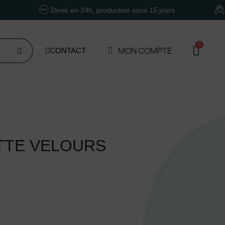
Devis en 24h, production sous 15 jours
Un accom
MON COMPTE
CONTACT
TTE VELOURS