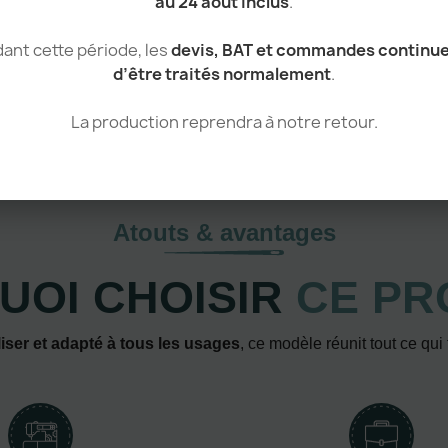
au 24 août inclus
.
ant cette période, les
devis, BAT et commandes continu
d’être traités normalement
.
La production reprendra à notre retour.
Atouts & avantages
UOI CHOISIR
CE PR
iser et adapté à tous les usages
, ce modèle réunit tout ce qui