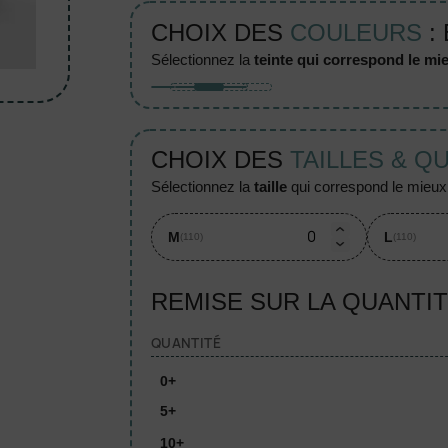
CHOIX DES
COULEURS
:
sélectionnez la
teinte qui correspond le mie
CHOIX DES
TAILLES & Q
sélectionnez la
taille
qui correspond le mieux à
M
L
(110)
(110)
REMISE SUR LA QUANTI
QUANTITÉ
0+
5+
10+