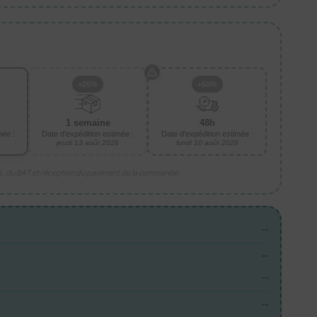
+25%
+50%
1 semaine
48h
mée :
Date d'expédition estimée :
Date d'expédition estimée :
jeudi 13 août 2026
lundi 10 août 2026
is, du BAT et réception du paiement de la commande.
--
--
--
--