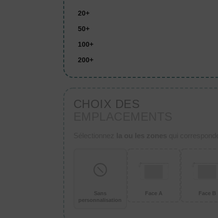
20+
50+
100+
200+
CHOIX DES
EMPLACEMENTS
Sélectionnez
la ou les zones
qui corresponden
Sans
Face A
Face B
personnalisation