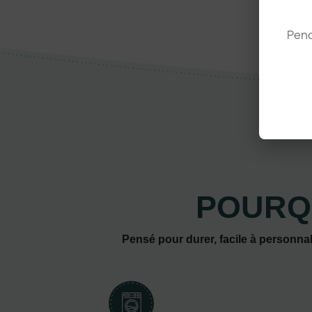
Pend
POURQ
Pensé pour durer, facile à personnal