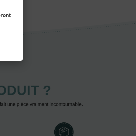
eront
ODUIT ?
 fait une pièce vraiment incontournable.