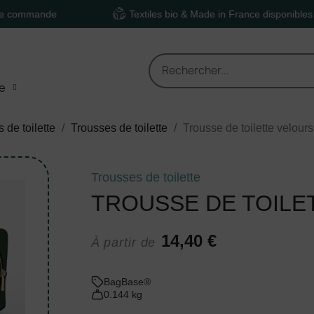
nde
Textiles bio & Made in France disponibles
e
 de toilette
Trousses de toilette
Trousse de toilette velours
Trousses de toilette
TROUSSE DE TOILE
14,40 €
À partir de
BagBase®
0.144 kg