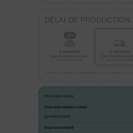
DÉLAI DE PRODUCTION
-10%
3 semaines
2 semaines
Date d'expédition estimée :
Date d'expédition esti
jeudi 27 août 2026
jeudi 20 août 2026
Les délais s’appliquent uniquement après validation du dev
Prix unitaire textile
Sous-total unitaire estimé
Quantité produit
Sous-total estimé