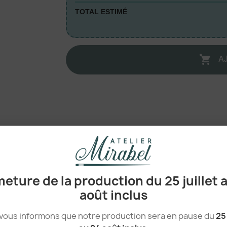
TOTAL ESTIMÉ
A

100% velours en polyester recyclé
0.144 kg
eture de la production du 25 juillet 
Chine
août inclus
vous informons que notre production sera en pause du
25 