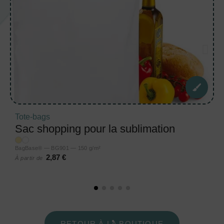
Tote-bags
Sac shopping pour la sublimation
BagBase® — BG901 — 150 g/m²
2,87 €
À partir de
RETOUR À LA BOUTIQUE