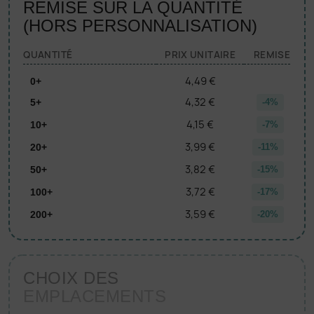
REMISE SUR LA QUANTITÉ
(HORS PERSONNALISATION)
QUANTITÉ
PRIX UNITAIRE
REMISE
4,49 €
0+
4,32 €
5+
-4%
4,15 €
10+
-7%
3,99 €
20+
-11%
3,82 €
50+
-15%
3,72 €
100+
-17%
3,59 €
200+
-20%
CHOIX DES
EMPLACEMENTS