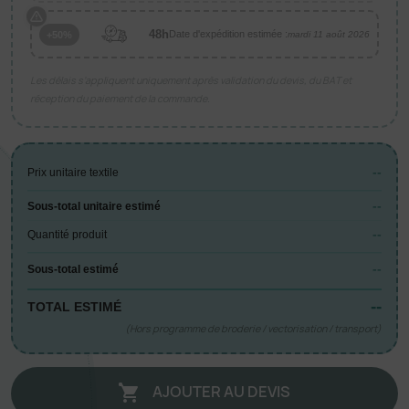
48h
Date d'expédition estimée :
+50%
mardi 11 août 2026
Les délais s’appliquent uniquement après validation du devis, du BAT et
réception du paiement de la commande.
--
Prix unitaire textile
--
Sous-total unitaire estimé
--
Quantité produit
--
Sous-total estimé
--
TOTAL ESTIMÉ
(Hors programme de broderie / vectorisation / transport)
AJOUTER AU DEVIS
