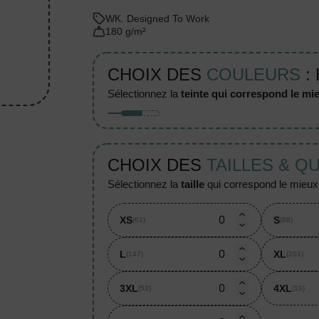
WK. Designed To Work
180 g/m²
CHOIX DES
COULEURS
:
sélectionnez la
teinte qui correspond le mie
CHOIX DES
TAILLES & Q
sélectionnez la
taille
qui correspond le mieux à
XS
S
(61)
(88)
L
XL
(147)
(201)
3XL
4XL
(53)
(10)