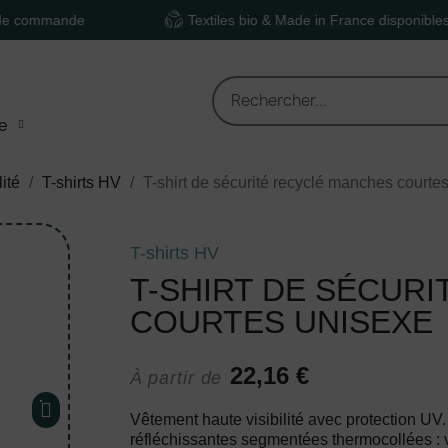
ande
Textiles bio & Made in France disponibles
e
lité
T-shirts HV
T-shirt de sécurité recyclé manches courte
T-shirts HV
T-SHIRT DE SÉCUR
COURTES UNISEXE
22,16 €
À partir de
Vêtement haute visibilité avec protection UV
réfléchissantes segmentées thermocollées : vis