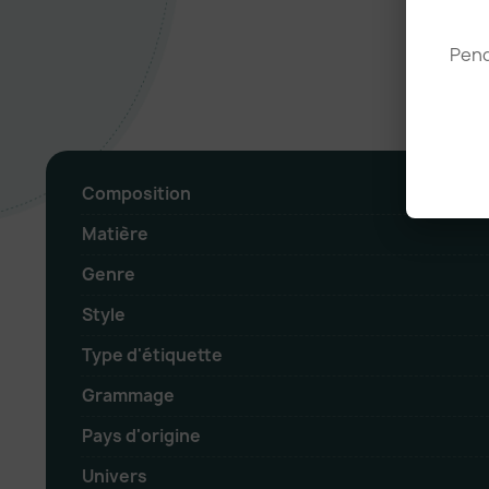
Pend
Composition
Matière
Genre
Style
Type d'étiquette
Grammage
Pays d'origine
Univers