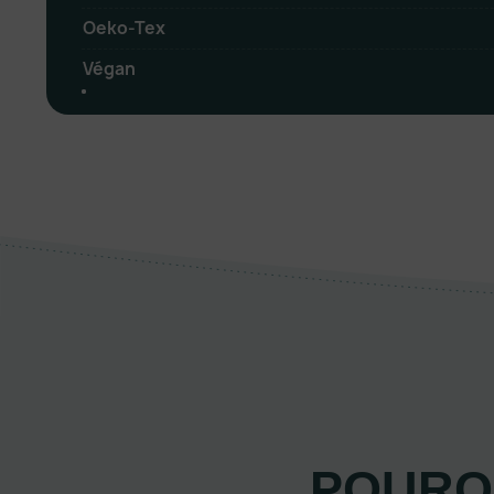
Oeko-Tex
Végan
POURQ