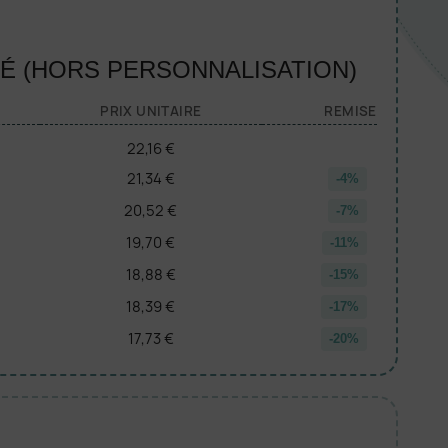
TÉ (HORS PERSONNALISATION)
PRIX UNITAIRE
REMISE
22,16 €
21,34 €
-4%
20,52 €
-7%
19,70 €
-11%
18,88 €
-15%
18,39 €
-17%
17,73 €
-20%