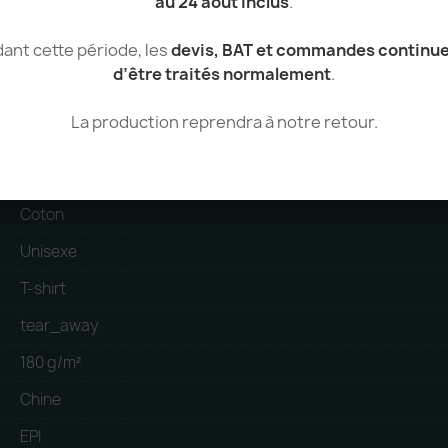
au 24 août inclus
.
A

ant cette période, les
devis, BAT et commandes continu
d’être traités normalement
.
La production reprendra à notre retour.
50% Coton, 50% Polyester
Coton
Unisexe
T-shirt
tear_away
180 g/m²
Chine
EPI