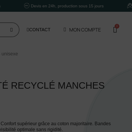
Devis en 24h, production sous 15 jours
Un acc
MON COMPTE
CONTACT
s unisexe
ITÉ RECYCLÉ MANCHES
. Confort supérieur grâce au coton majoritaire. Bandes
ibilité optimale sans rigidité.