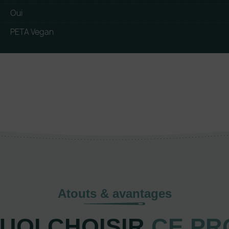
Oui
PETA Vegan
Atouts & avantages
UOI CHOISIR
CE PR