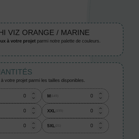
 HI VIZ ORANGE / MARINE
ux à votre projet
parmi notre palette de couleurs.
UANTITÉS
 votre projet parmi les tailles disponibles.
M
(145)
XXL
(155)
5XL
(21)