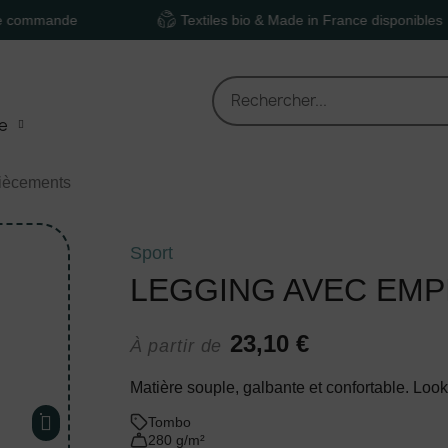
de
Textiles bio & Made in France disponibles
e
iècements
Sport
LEGGING AVEC EM
23,10 €
À partir de
Matière souple, galbante et confortable. Look 
Tombo
280 g/m²