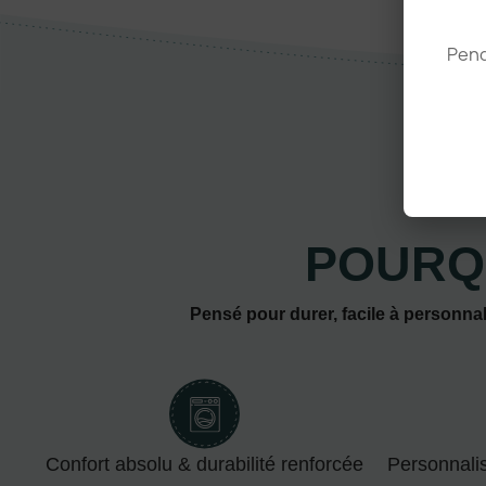
Pend
POURQ
Pensé pour durer, facile à personnal
Confort absolu & durabilité renforcée
Personnali