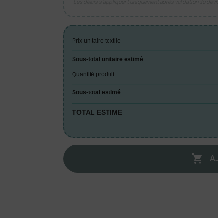
Les délais s’appliquent uniquement après validation du dev
Prix unitaire textile
Sous-total unitaire estimé
Quantité produit
Sous-total estimé
TOTAL ESTIMÉ
A
