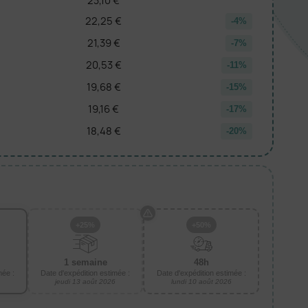
23,10 €
22,25 €
-4%
21,39 €
-7%
20,53 €
-11%
19,68 €
-15%
19,16 €
-17%
18,48 €
-20%
+25%
+50%
1 semaine
48h
mée :
Date d'expédition estimée :
Date d'expédition estimée :
jeudi 13 août 2026
lundi 10 août 2026