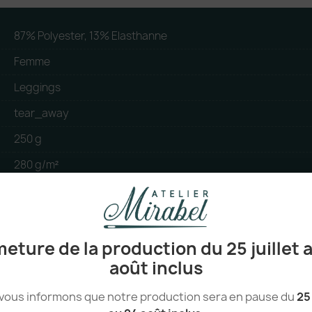
87% Polyester, 13% Elasthanne
Femme
Leggings
tear_away
250 g
280 g/m²
Chine
Sport, Sport individuel
eture de la production du 25 juillet 
août inclus
vous informons que notre production sera en pause du
25 