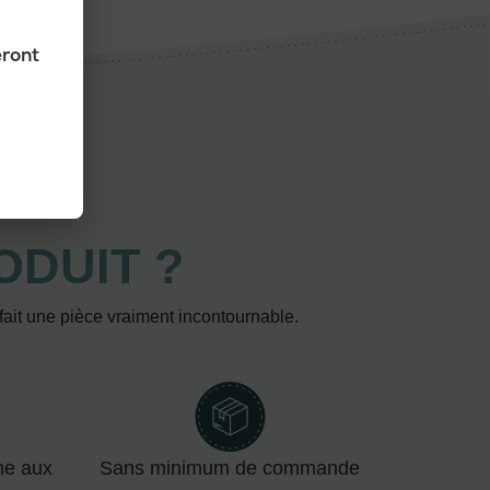
eront
ODUIT ?
 fait une pièce vraiment incontournable.
me aux
Sans minimum de commande