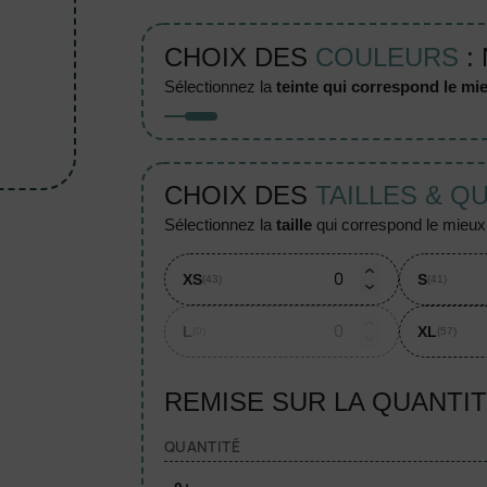
CHOIX DES
COULEURS
:
sélectionnez la
teinte qui correspond le mie
CHOIX DES
TAILLES & Q
sélectionnez la
taille
qui correspond le mieux à
XS
S
(43)
(41)
L
XL
(0)
(57)
REMISE SUR LA QUANTI
QUANTITÉ