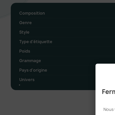
Composition
Genre
Style
Type d'étiquette
Poids
Grammage
Pays d'origine
Univers
Ferm
Nous 