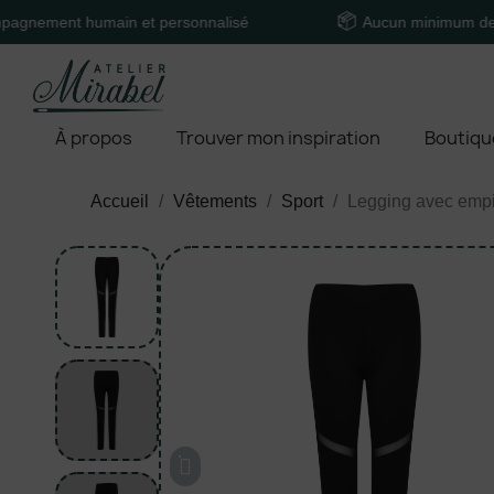
t humain et personnalisé
Aucun minimum de comman
À propos
Trouver mon inspiration
Boutiqu
Accueil
Vêtements
Sport
Legging avec emp