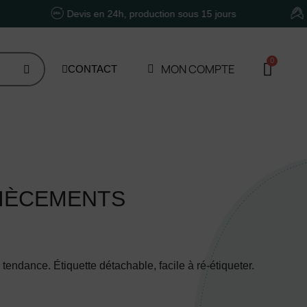
Devis en 24h, production sous 15 jours
Un accom
MON COMPTE
CONTACT
PIÈCEMENTS
tendance. Étiquette détachable, facile à ré-étiqueter.