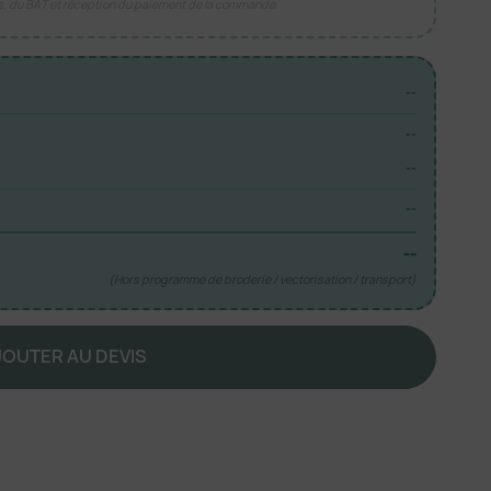
is, du BAT et réception du paiement de la commande.
--
--
--
--
--
(Hors programme de broderie / vectorisation / transport)
JOUTER AU DEVIS