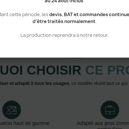
au 24 août inclus
.
ant cette période, les
devis, BAT et commandes continu
d’être traités normalement
.
La production reprendra à notre retour.
Atouts & avantages
UOI CHOISIR
CE PR
iser et adapté à tous les usages
, ce modèle réunit tout ce qui
sation haut de gamme
Adapté aux pros com