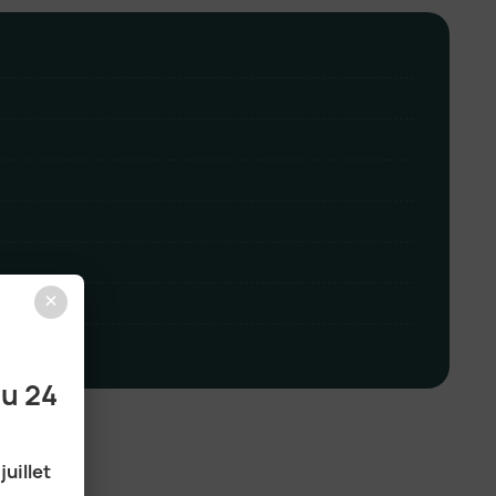
×
au 24
juillet