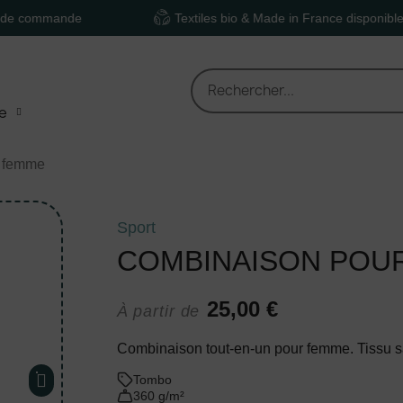
ande
Textiles bio & Made in France disponibles
e
r femme
Sport
COMBINAISON POU
25,00 €
À partir de
Combinaison tout-en-un pour femme. Tissu s
Tombo
360 g/m²