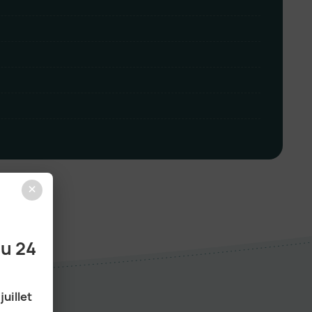
×
au 24
juillet