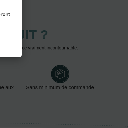
eront
ODUIT ?
 fait une pièce vraiment incontournable.
me aux
Sans minimum de commande