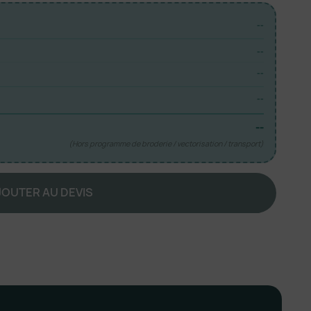
--
--
--
--
--
(Hors programme de broderie / vectorisation / transport)
JOUTER AU DEVIS