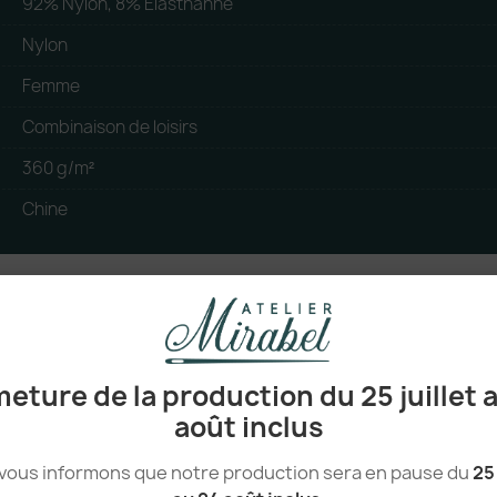
92% Nylon, 8% Elasthanne
Nylon
Femme
Combinaison de loisirs
360 g/m²
Chine
eture de la production du 25 juillet 
août inclus
vous informons que notre production sera en pause du
25 