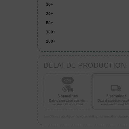
10+
20+
50+
100+
200+
DÉLAI DE PRODUCTION
-10%
3 semaines
2 semaines
Date d'expédition estimée :
Date d'expédition esti
vendredi 28 août 2026
vendredi 21 août 20
Les délais s’appliquent uniquement après validation du dev