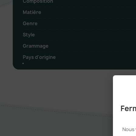
Composition
Matière
Genre
Style
Grammage
Pays d'origine
Ferm
Nous 