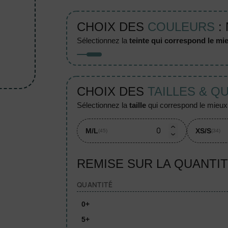
CHOIX DES
COULEURS
:
sélectionnez la
teinte qui correspond le mie
CHOIX DES
TAILLES & Q
sélectionnez la
taille
qui correspond le mieux à
M/L
XS/S
(45)
(34)
REMISE SUR LA QUANTI
QUANTITÉ
0+
5+