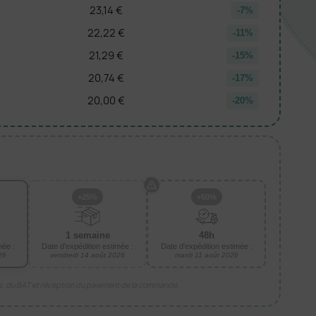
23,14 €
-7%
22,22 €
-11%
21,29 €
-15%
20,74 €
-17%
20,00 €
-20%
+25%
+50%
1 semaine
48h
mée :
Date d'expédition estimée :
Date d'expédition estimée :
26
vendredi 14 août 2026
mardi 11 août 2026
is, du BAT et réception du paiement de la commande.