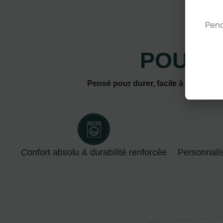
Pend
POURQ
Pensé pour durer, facile à personnal
Confort absolu & durabilité renforcée
Personnali