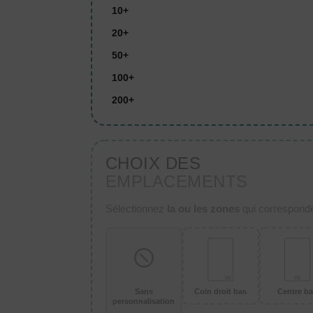
10+
20+
50+
100+
200+
CHOIX DES
EMPLACEMENTS
Sélectionnez
la ou les zones
qui corresponden
Sans
Coin droit bas
Centre b
personnalisation