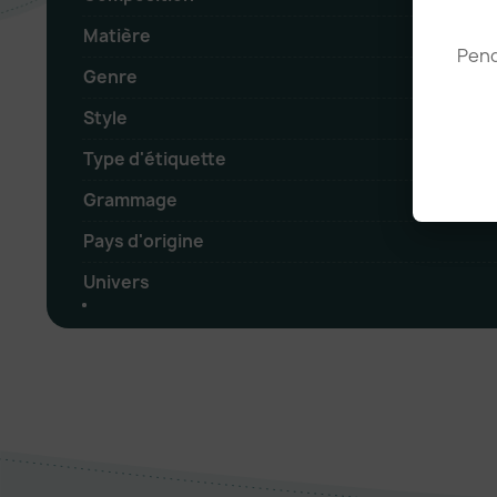
Matière
Pend
Genre
Style
Type d'étiquette
Grammage
Pays d'origine
Univers