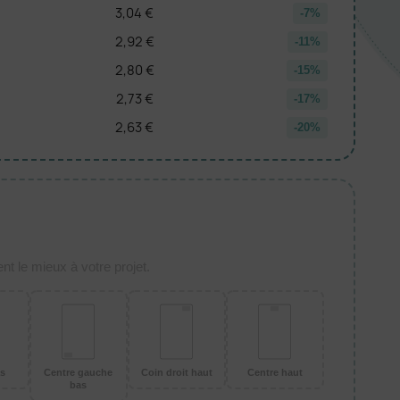
3,04 €
-7%
2,92 €
-11%
2,80 €
-15%
2,73 €
-17%
2,63 €
-20%
t le mieux à votre projet.
as
Centre gauche
Coin droit haut
Centre haut
bas