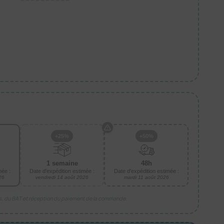
+25%
+50%
1 semaine
48h
mée :
Date d'expédition estimée :
Date d'expédition estimée :
26
vendredi 14 août 2026
mardi 11 août 2026
is, du BAT et réception du paiement de la commande.