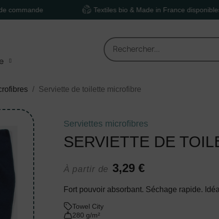
ande
Textiles bio & Made in France disponibles
e
crofibres
Serviette de toilette microfibre
Serviettes microfibres
SERVIETTE DE TOI
3,29 €
À partir de
Fort pouvoir absorbant. Séchage rapide. Idéa
Towel City
280 g/m²