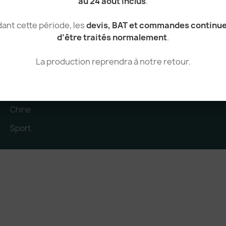
au 24 août inclus
.
Polyester
ant cette période, les
devis, BAT et commandes continu
Unisexe
d’être traités normalement
.
Serviette microfibre
La production reprendra à notre retour.
tear_away
280 g/m²
Chine
Sport