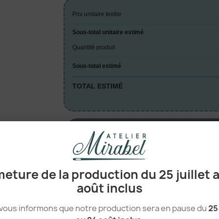
Prix unitaire textile
Sous-total unitaire estimé
Quantité produit
Sous-total estimé
TOTAL ESTIMÉ
A

eture de la production du 25 juillet 
août inclus
vous informons que notre production sera en pause du
25 
100% Polyester