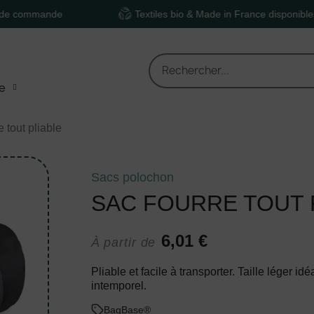
ande
Textiles bio & Made in France disponibles
e
e tout pliable
Sacs polochon
SAC FOURRE TOUT 
6,01 €
À partir de
Pliable et facile à transporter. Taille léger id
intemporel.
BagBase®