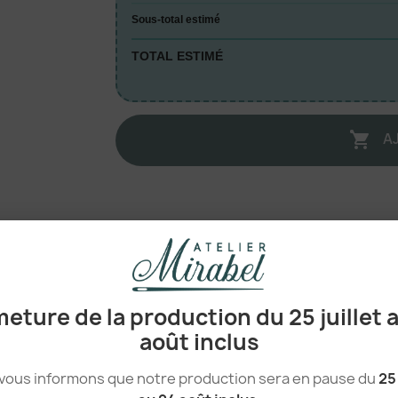
Sous-total estimé
TOTAL ESTIMÉ
A

100% Polyester
eture de la production du 25 juillet 
Polyester
août inclus
Sac tube / polochon
vous informons que notre production sera en pause du
25 
tear_away