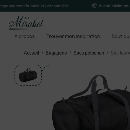
ent humain et personnalisé
Aucun minimum de comm
À propos
Trouver mon inspiration
Boutiqu
Accueil
Bagagerie
Sacs polochon
Sac fourr