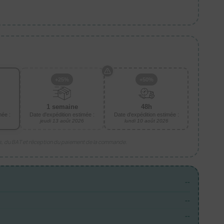
+25%
+50%
1 semaine
48h
mée :
Date d'expédition estimée :
Date d'expédition estimée :
jeudi 13 août 2026
lundi 10 août 2026
is, du BAT et réception du paiement de la commande.
--
--
--