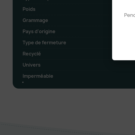
Poids
Pend
Grammage
Pays d'origine
Type de fermeture
Recyclé
Univers
Imperméable