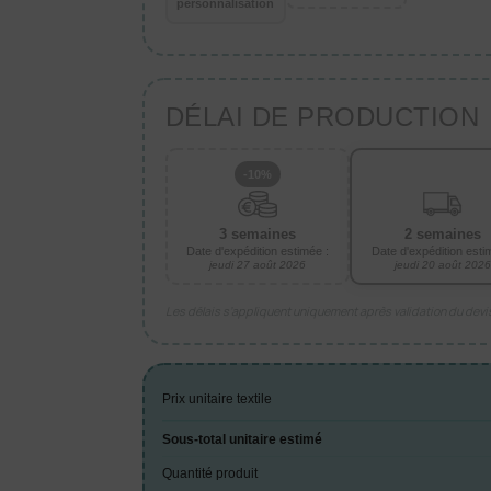
personnalisation
DÉLAI DE PRODUCTION
-10%
3 semaines
2 semaines
Date d'expédition estimée :
Date d'expédition esti
jeudi 27 août 2026
jeudi 20 août 2026
Les délais s’appliquent uniquement après validation du dev
Prix unitaire textile
Sous-total unitaire estimé
Quantité produit