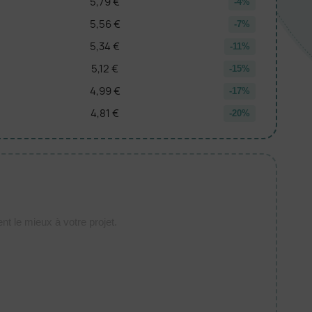
5,79 €
-4%
5,56 €
-7%
5,34 €
-11%
5,12 €
-15%
4,99 €
-17%
4,81 €
-20%
t le mieux à votre projet.