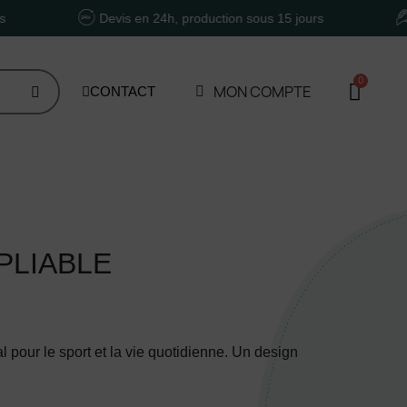
Devis en 24h, production sous 15 jours
Un acco
MON COMPTE
CONTACT
PLIABLE
éal pour le sport et la vie quotidienne. Un design