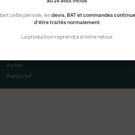
au 24 août inclus
.
150 g
ant cette période, les
devis, BAT et commandes continu
100 g/m²
d’être traités normalement
.
Chine
La production reprendra à notre retour.
Zip
Global recycled standard
Voyage
Waterproof