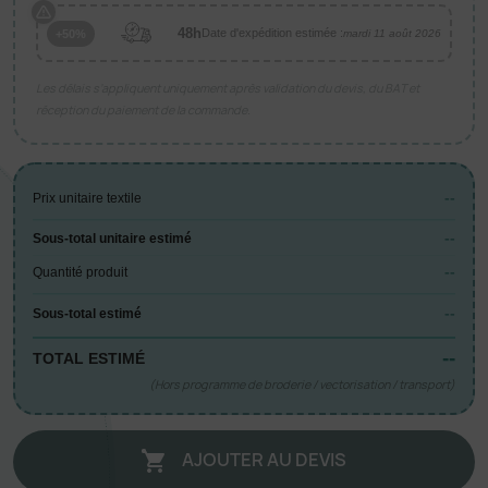
48h
Date d'expédition estimée :
+50%
mardi 11 août 2026
Les délais s’appliquent uniquement après validation du devis, du BAT et
réception du paiement de la commande.
--
Prix unitaire textile
--
Sous-total unitaire estimé
--
Quantité produit
--
Sous-total estimé
--
TOTAL ESTIMÉ
(Hors programme de broderie / vectorisation / transport)
AJOUTER AU DEVIS
