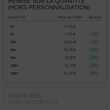
REMISE SUR LA QUANTITÉ
(HORS PERSONNALISATION)
QUANTITÉ
PRIX UNITAIRE
REMISE
17,76 €
0+
17,10 €
5+
-4%
16,44 €
10+
-7%
15,78 €
20+
-11%
15,13 €
50+
-15%
14,73 €
100+
-17%
14,20 €
200+
-20%
CHOIX DES
EMPLACEMENTS