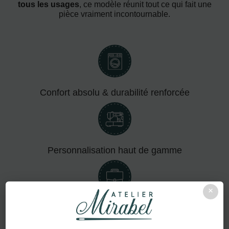
tous les usages
, ce modèle réunit tout ce qui fait une
pièce vraiment incontournable.
Confort absolu & durabilité renforcée
Personnalisation haut de gamme
×
Adapté aux pros comme aux particuliers