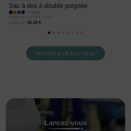
Sac à dos à double poignée
+7 coloris
BagBase® — BG118 — 440 g
16,39 €
À partir de
RETOUR À LA BOUTIQUE
Lancez-vous