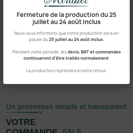
Adapté aux pros comme aux particuliers
Fermeture de la production du 25
juillet au 24 août inclus
Nous vous informons que notre production sera en
pause du
25 juillet au 24 août inclus
.
Sans minimum de commande
Pendant cette période, les
devis, BAT et commandes
continueront d’être traités normalement
.
La production reprendra à notre retour.
Un processus simple et transparent
VOTRE
COMMANDE,
EN 5