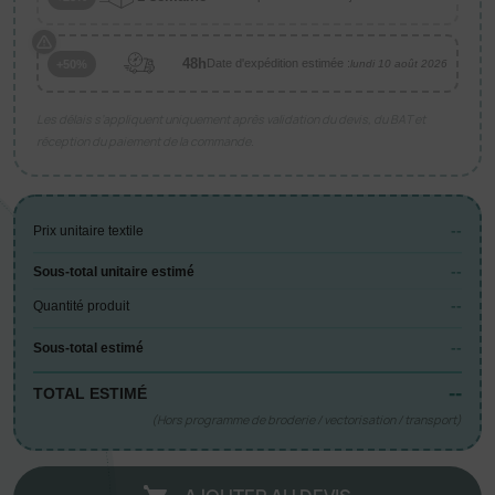
48h
Date d'expédition estimée :
+50%
lundi 10 août 2026
Les délais s’appliquent uniquement après validation du devis, du BAT et
réception du paiement de la commande.
--
Prix unitaire textile
--
Sous-total unitaire estimé
--
Quantité produit
--
Sous-total estimé
--
TOTAL ESTIMÉ
(Hors programme de broderie / vectorisation / transport)