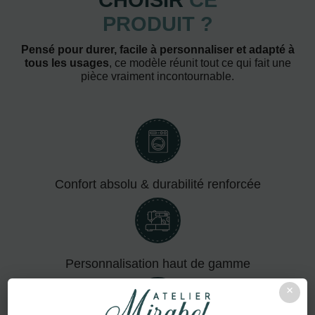
CHOISIR
CE
PRODUIT ?
Pensé pour durer, facile à personnaliser et adapté à
tous les usages
, ce modèle réunit tout ce qui fait une
pièce vraiment incontournable.
Confort absolu & durabilité renforcée
Personnalisation haut de gamme
×