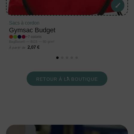
Sacs à cordon
Gymsac Budget
+7 coloris
BagBase® — BG5 — 80 g/m²
2,07 €
À partir de
RETOUR À LA BOUTIQUE