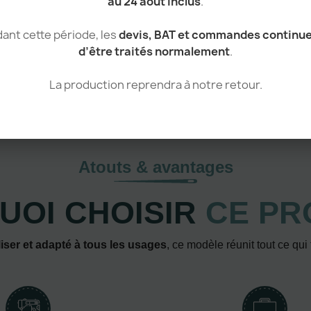
au 24 août inclus
.
ant cette période, les
devis, BAT et commandes continu
d’être traités normalement
.
La production reprendra à notre retour.
Atouts & avantages
UOI CHOISIR
CE PR
iser et adapté à tous les usages
, ce modèle réunit tout ce qui