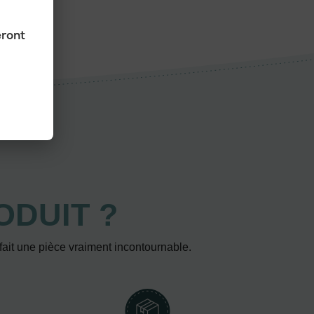
eront
ODUIT ?
 fait une pièce vraiment incontournable.