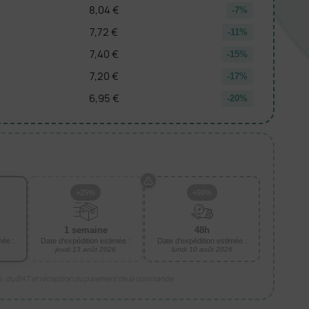
8,04 €
-7%
7,72 €
-11%
7,40 €
-15%
7,20 €
-17%
6,95 €
-20%
+25%
+50%
1 semaine
48h
mée :
Date d'expédition estimée :
Date d'expédition estimée :
jeudi 13 août 2026
lundi 10 août 2026
is, du BAT et réception du paiement de la commande.