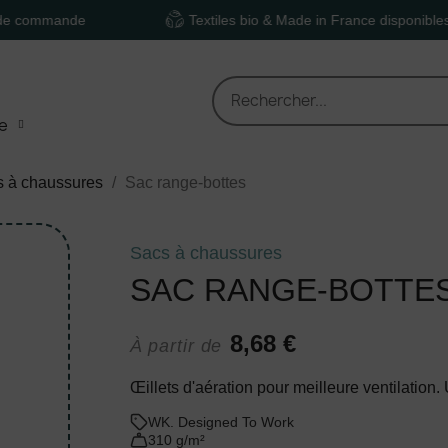
ande
Textiles bio & Made in France disponibles
e
 à chaussures
Sac range-bottes
Sacs à chaussures
SAC RANGE-BOTTE
8,68 €
À partir de
Œillets d'aération pour meilleure ventilation. U
WK. Designed To Work
310 g/m²