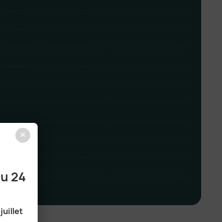
×
ité BTP
au 24
juillet