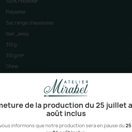
100% Polyester
Polyester
Sac range chaussures
tear_away
310 g
310 g/m²
Chine
Zip
Jardinerie Bricolage, Distribution Logistique, Industrie Sécur
Sans poche
eture de la production du 25 juillet 
PETA Vegan
août inclus
vous informons que notre production sera en pause du
25 