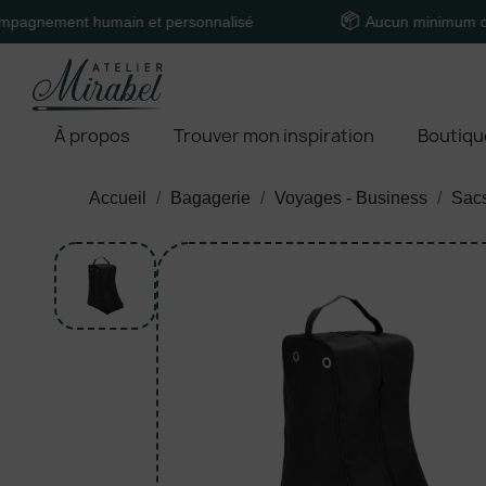
ent humain et personnalisé
Aucun minimum de comm
À propos
Trouver mon inspiration
Boutiqu
Accueil
Bagagerie
Voyages - Business
Sacs