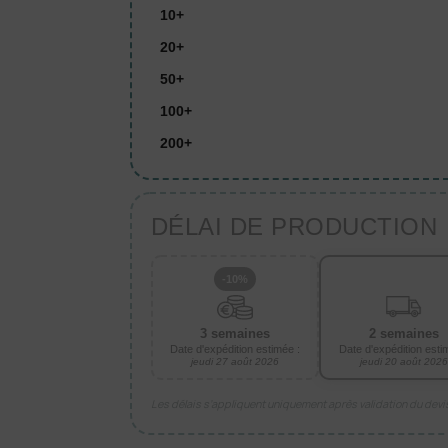
10+
20+
50+
100+
200+
DÉLAI DE PRODUCTION
-10%
3 semaines
2 semaines
Date d'expédition estimée :
Date d'expédition esti
jeudi 27 août 2026
jeudi 20 août 2026
Les délais s’appliquent uniquement après validation du dev