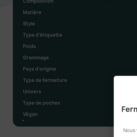
Composition
Matière
Style
Type d'étiquette
Poids
Grammage
Pays d'origine
Type de fermeture
Univers
Type de poches
Ferm
Végan
Nous 