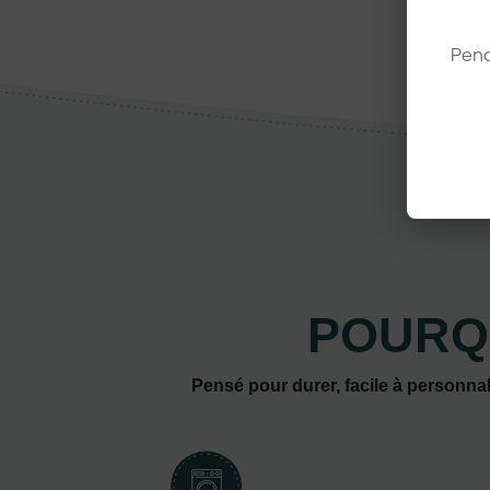
Pend
POURQ
Pensé pour durer, facile à personnal