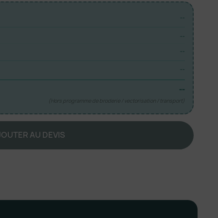
--
--
--
--
--
(Hors programme de broderie / vectorisation / transport)
JOUTER AU DEVIS