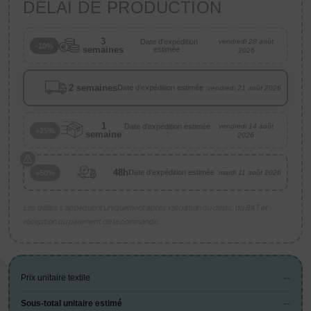
DÉLAI DE PRODUCTION
3
Date d'expédition
vendredi 28 août
-10%
semaines
estimée :
2026
2 semaines
Date d'expédition estimée :
vendredi 21 août 2026
1
Date d'expédition estimée
vendredi 14 août
+25%
semaine
:
2026
48h
Date d'expédition estimée :
+50%
mardi 11 août 2026
Les délais s’appliquent uniquement après validation du devis, du BAT et
réception du paiement de la commande.
--
Prix unitaire textile
--
Sous-total unitaire estimé