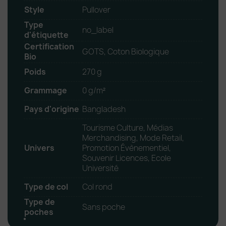
Style
Pullover
Type
no_label
d'étiquette
Certification
GOTS, Coton Biologique
Bio
Poids
270 g
Grammage
0 g/m²
Pays d'origine
Bangladesh
Tourisme Culture, Médias
Merchandising, Mode Retail,
Univers
Promotion Évènementiel,
Souvenir Licences, Ecole
Université
Type de col
Col rond
Type de
Sans poche
poches