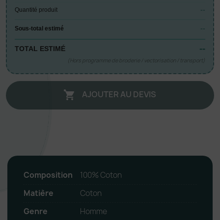
--
Quantité produit
--
Sous-total estimé
--
TOTAL ESTIMÉ
(Hors programme de broderie / vectorisation / transport)
AJOUTER AU DEVIS

Composition
100% Coton
Matière
Coton
Genre
Homme