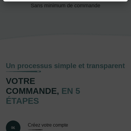
Sans minimum de commande
Un processus simple et transparent
VOTRE
COMMANDE,
EN 5
ÉTAPES
Créez votre compte
01