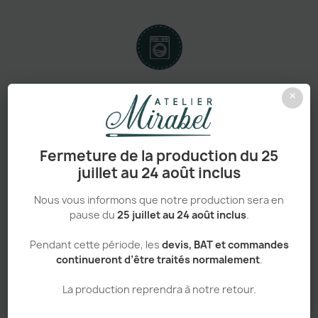
Confort absolu & durabilité renforcée
×
Fermeture de la production du 25
juillet au 24 août inclus
Personnalisation haut de gamme
Nous vous informons que notre production sera en
pause du
25 juillet au 24 août inclus
.
Pendant cette période, les
devis, BAT et commandes
Adapté aux pros comme aux particuliers
continueront d’être traités normalement
.
La production reprendra à notre retour.