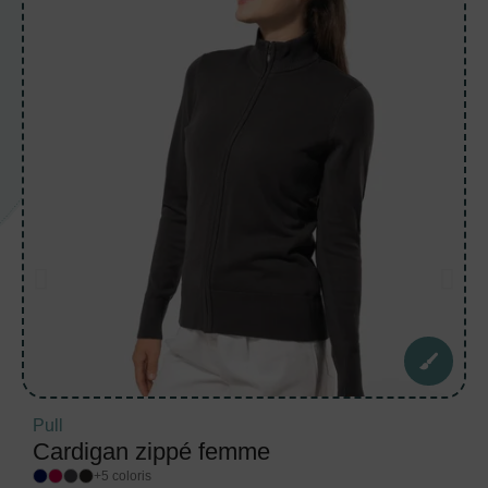
Pull
Cardigan zippé femme
+5 coloris