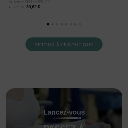
Kariban — K962 — 400 g/m²
30,62 €
À partir de
RETOUR À LA BOUTIQUE
Lancez-vous