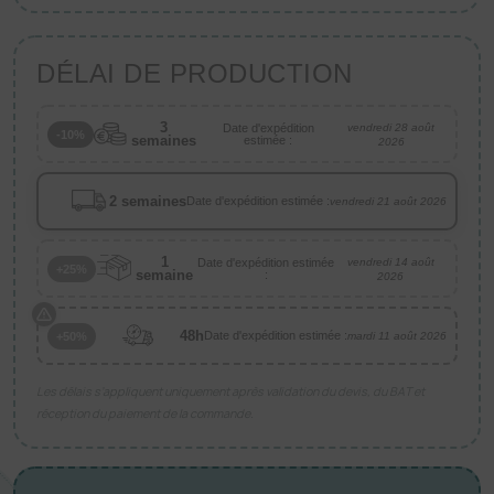
DÉLAI DE PRODUCTION
3
Date d'expédition
vendredi 28 août
-10%
semaines
estimée :
2026
2 semaines
Date d'expédition estimée :
vendredi 21 août 2026
1
Date d'expédition estimée
vendredi 14 août
+25%
semaine
:
2026
48h
Date d'expédition estimée :
+50%
mardi 11 août 2026
Les délais s’appliquent uniquement après validation du devis, du BAT et
réception du paiement de la commande.