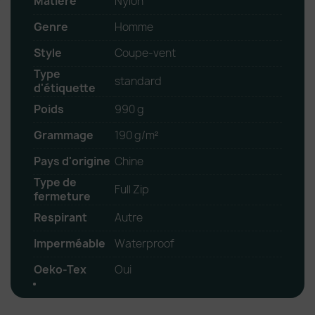
Matière
Nylon
Genre
Homme
Style
Coupe-vent
Type
standard
d'étiquette
Poids
990 g
Grammage
190 g/m²
Pays d'origine
Chine
Type de
Full Zip
fermeture
Respirant
Autre
Imperméable
Waterproof
Oeko-Tex
Oui