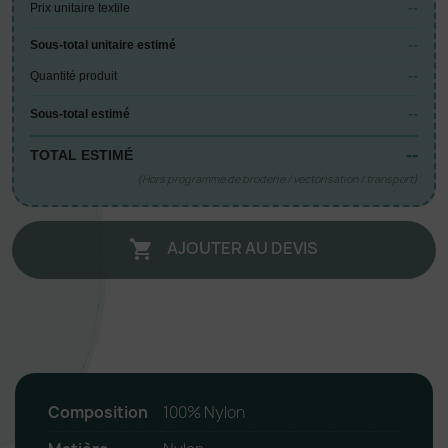
--
Prix unitaire textile
--
Sous-total unitaire estimé
--
Quantité produit
--
Sous-total estimé
--
TOTAL ESTIMÉ
(Hors programme de broderie / vectorisation / transport)
AJOUTER AU DEVIS

Composition
100% Nylon