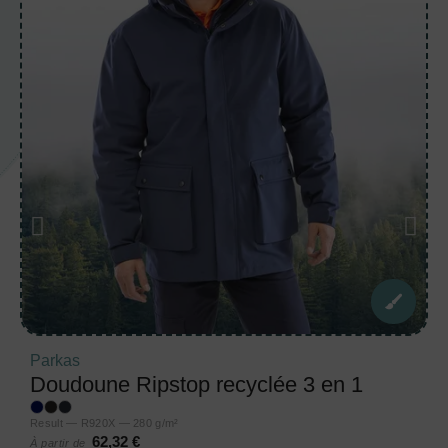
Parkas
Doudoune Ripstop recyclée 3 en 1
Result — R920X — 280 g/m²
62,32 €
À partir de