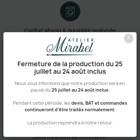
Confort absolu & durabilité renforcée
×
Fermeture de la production du 25
Personnalisation haut de gamme
juillet au 24 août inclus
Nous vous informons que notre production sera en
pause du
25 juillet au 24 août inclus
.
Adapté aux pros comme aux particuliers
Pendant cette période, les
devis, BAT et commandes
continueront d’être traités normalement
.
La production reprendra à notre retour.
Sans minimum de commande