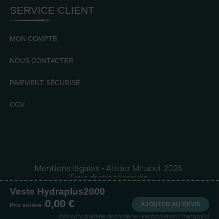
SERVICE CLIENT
MON COMPTE
NOUS CONTACTER
PAIEMENT SÉCURISÉ
CGV
Mentions légales
- Atelier Mirabel, 2026.
Tous droits réservés.
Veste Hydraplus2000
Mise en orbite 🪐 by
Logia |
0,00 €
Agence web et communication
AJOUTER AU DEVIS
Prix estimé :
(Hors programme de broderie / vectorisation / transport)