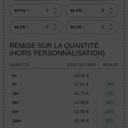
44 FR
46 FR
(158)
(59)
48 FR
50 FR
(84)
(99)
REMISE SUR LA QUANTITÉ
(HORS PERSONNALISATION)
QUANTITÉ
PRIX UNITAIRE
REMISE
49,36 €
0+
47,54 €
5+
-4%
45,70 €
10+
-7%
43,88 €
20+
-11%
42,05 €
50+
-15%
40,95 €
100+
-17%