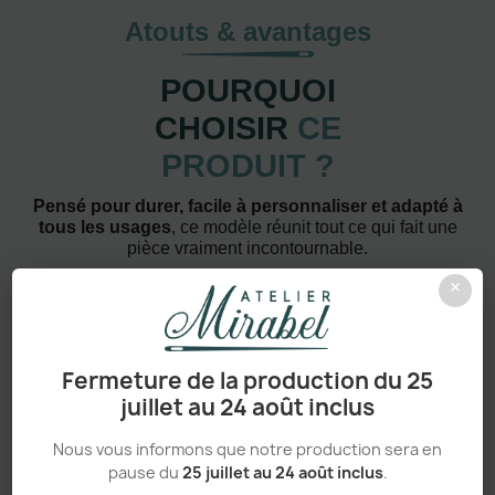
Atouts & avantages
POURQUOI
CHOISIR
CE
PRODUIT ?
Pensé pour durer, facile à personnaliser et adapté à
tous les usages
, ce modèle réunit tout ce qui fait une
pièce vraiment incontournable.
×
Fermeture de la production du 25
juillet au 24 août inclus
Confort absolu & durabilité renforcée
Nous vous informons que notre production sera en
pause du
25 juillet au 24 août inclus
.