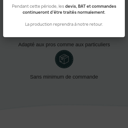
Pendant cette période, les
devis, BAT et commandes
Personnalisation haut de gamme
continueront d’être traités normalement
.
La production reprendra à notre retour.
Adapté aux pros comme aux particuliers
Sans minimum de commande