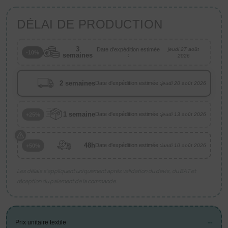
DÉLAI DE PRODUCTION
3
Date d'expédition estimée
jeudi 27 août
-10%
semaines
:
2026
2 semaines
Date d'expédition estimée :
jeudi 20 août 2026
1 semaine
Date d'expédition estimée :
+25%
jeudi 13 août 2026
48h
Date d'expédition estimée :
+50%
lundi 10 août 2026
Les délais s’appliquent uniquement après validation du devis, du BAT et
réception du paiement de la commande.
--
Prix unitaire textile