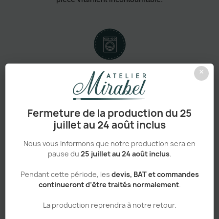
×
Confort absolu & durabilité renforcée
Fermeture de la production du 25
juillet au 24 août inclus
Personnalisation haut de gamme
Nous vous informons que notre production sera en
pause du
25 juillet au 24 août inclus
.
Pendant cette période, les
devis, BAT et commandes
continueront d’être traités normalement
.
Adapté aux pros comme aux particuliers
La production reprendra à notre retour.