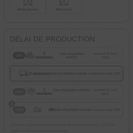
Mollet gauche
Mollet droit
DÉLAI DE PRODUCTION
3
Date d'expédition
vendredi 28 août
-10%
semaines
estimée :
2026
2 semaines
Date d'expédition estimée :
vendredi 21 août 2026
1
Date d'expédition estimée
vendredi 14 août
+25%
semaine
:
2026
48h
Date d'expédition estimée :
+50%
mardi 11 août 2026
Les délais s’appliquent uniquement après validation du devis, du BAT et
réception du paiement de la commande.