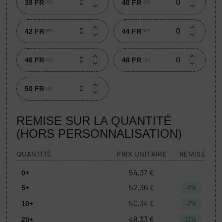
38 FR
40 FR
(320)
(462)
42 FR
44 FR
(553)
(327)
46 FR
48 FR
(221)
(121)
50 FR
(131)
REMISE SUR LA QUANTITÉ
(HORS PERSONNALISATION)
QUANTITÉ
PRIX UNITAIRE
REMISE
54,37 €
0+
52,36 €
5+
-4%
50,34 €
10+
-7%
48,33 €
20+
-11%