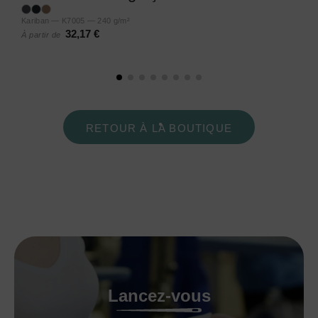
Kariban — K7005 — 240 g/m²
32,17 €
À partir de
RETOUR À LA BOUTIQUE
Lancez-vous