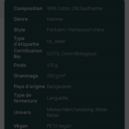
Composition
98% Coton, 2% Elasthanne
Genre
Homme
Style
Pantalon / Pantacourt chino
Type
no_label
d'étiquette
Certification
GOTS, Coton Biologique
Bio
Poids
415 g
Grammage
250 g/m²
Pays d'origine
Bangladesh
Type de
Languette
fermeture
Médias Merchandising, Mode
Univers
Retail
Végan
PETA Vegan