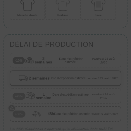
Manche droite
Poitrine
Face
DÉLAI DE PRODUCTION
3
Date d'expédition
vendredi 28 août
-10%
semaines
estimée :
2026
2 semaines
Date d'expédition estimée :
vendredi 21 août 2026
1
Date d'expédition estimée
vendredi 14 août
+25%
semaine
:
2026
48h
Date d'expédition estimée :
+50%
mardi 11 août 2026
Les délais s’appliquent uniquement après validation du devis, du BAT et