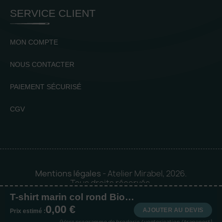
SERVICE CLIENT
MON COMPTE
NOUS CONTACTER
PAIEMENT SÉCURISÉ
CGV
Mentions légales
- Atelier Mirabel, 2026.
Tous droits réservés.
T-shirt marin col rond Bio enfant
Mise en orbite 🪐 by
Logia |
0,00 €
Agence web et communication
AJOUTER AU DEVIS
Prix estimé :
(Hors programme de broderie / vectorisation / transport)