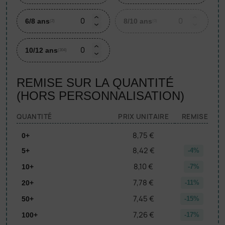
6/8 ans
8/10 ans
(2)
(0)
10/12 ans
(304)
REMISE SUR LA QUANTITÉ
(HORS PERSONNALISATION)
QUANTITÉ
PRIX UNITAIRE
REMISE
8,75 €
0+
8,42 €
5+
-4%
8,10 €
10+
-7%
7,78 €
20+
-11%
7,45 €
50+
-15%
7,26 €
100+
-17%