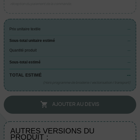
réception du paiement de la commande.
--
Prix unitaire textile
--
Sous-total unitaire estimé
--
Quantité produit
--
Sous-total estimé
--
TOTAL ESTIMÉ
(Hors programme de broderie / vectorisation / transport)
AJOUTER AU DEVIS

AUTRES VERSIONS DU
PRODUIT :