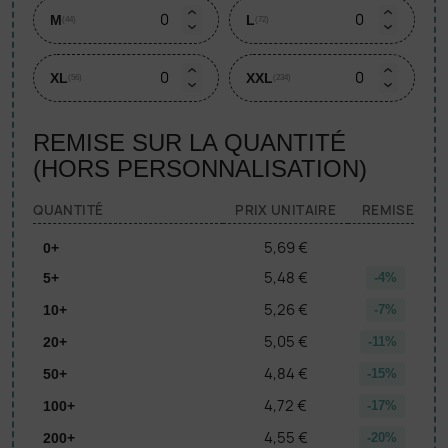
M
L
(44)
(72)
XL
XXL
(56)
(234)
REMISE SUR LA QUANTITÉ
(HORS PERSONNALISATION)
QUANTITÉ
PRIX UNITAIRE
REMISE
5,69 €
0+
5,48 €
5+
-4%
5,26 €
10+
-7%
5,05 €
20+
-11%
4,84 €
50+
-15%
4,72 €
100+
-17%
4,55 €
200+
-20%