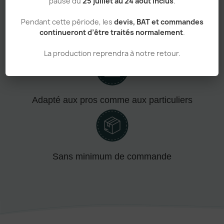
pause du
25 juillet au 24 août inclus
.
Pendant cette période, les
devis, BAT et commandes
continueront d’être traités normalement
.
Personnalisation haut de gamme
La production reprendra à notre retour.
Adapté aux pros comme aux particuliers
Sans minimum de commande