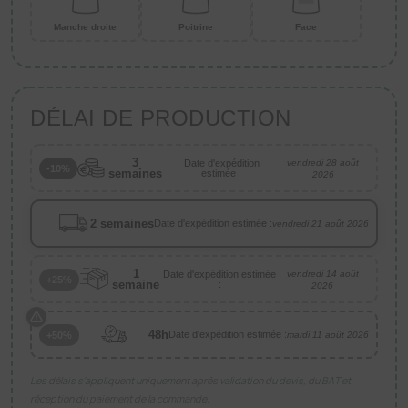
Manche droite
Poitrine
Face
DÉLAI DE PRODUCTION
3
Date d'expédition
vendredi 28 août
-10%
semaines
estimée :
2026
2 semaines
Date d'expédition estimée :
vendredi 21 août 2026
1
Date d'expédition estimée
vendredi 14 août
+25%
semaine
:
2026
48h
Date d'expédition estimée :
+50%
mardi 11 août 2026
Les délais s’appliquent uniquement après validation du devis, du BAT et
réception du paiement de la commande.