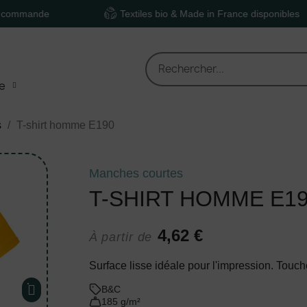
de
Textiles bio & Made in France disponibles
e
s
T-shirt homme E190
Manches courtes
T-SHIRT HOMME E1
4,62 €
À partir de
Surface lisse idéale pour l'impression. Touch
B&C
185 g/m²