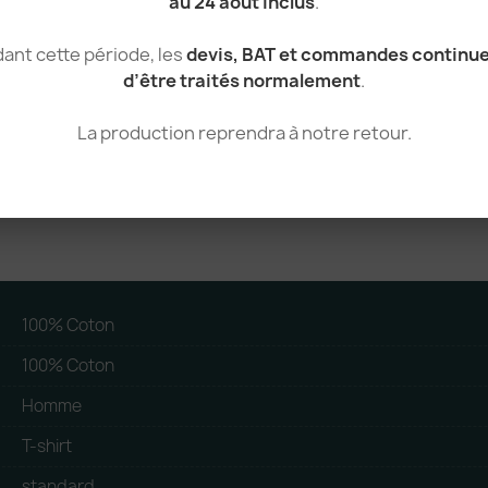
au 24 août inclus
.
ant cette période, les
devis, BAT et commandes continu
Femme
d’être traités normalement
.
T-shirt femme E190
Voir le produit
La production reprendra à notre retour.
100% Coton
100% Coton
Homme
T-shirt
standard