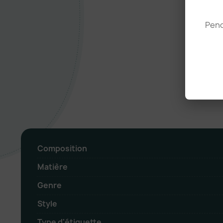
Pend
Composition
Matière
Genre
Style
Type d'étiquette