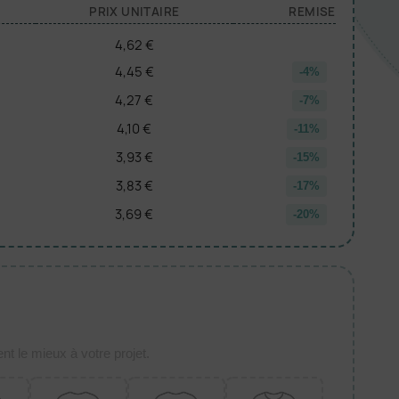
PRIX UNITAIRE
REMISE
4,62 €
4,45 €
-4%
4,27 €
-7%
4,10 €
-11%
3,93 €
-15%
3,83 €
-17%
3,69 €
-20%
t le mieux à votre projet.