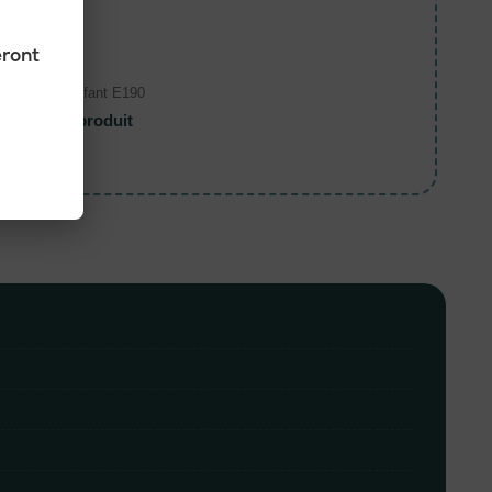
eront
Enfant
T-shirt enfant E190
Voir le produit