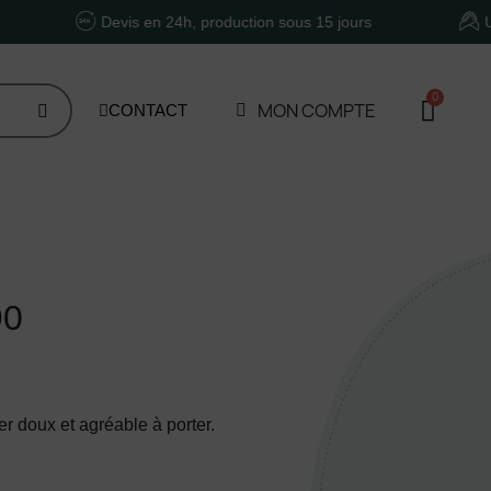
Devis en 24h, production sous 15 jours
Un accomp
MON COMPTE
CONTACT
90
er doux et agréable à porter.