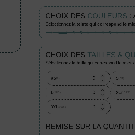
CHOIX DES
COULEURS
:
sélectionnez la
teinte qui correspond le mie
CHOIX DES
TAILLES & Q
sélectionnez la
taille
qui correspond le mieux à
XS
S
(82)
(79)
L
XL
(389)
(1587)
3XL
(848)
REMISE SUR LA QUANTI