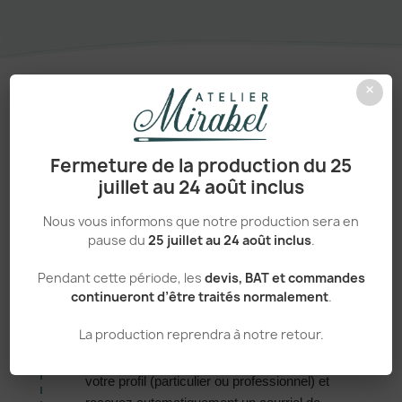
×
Un processus simple et transparent
Fermeture de la production du 25
VOTRE
juillet au 24 août inclus
COMMANDE,
EN 5
Nous vous informons que notre production sera en
pause du
25 juillet au 24 août inclus
.
ÉTAPES
Pendant cette période, les
devis, BAT et commandes
continueront d’être traités normalement
.
Créez votre compte
01
La production reprendra à notre retour.
Vous créez votre compte client en choisissant
votre profil (particulier ou professionnel) et