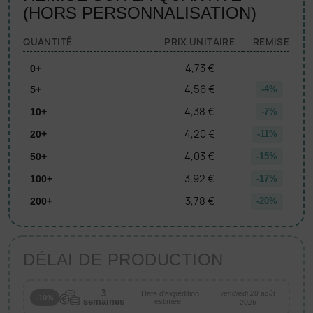
(HORS PERSONNALISATION)
QUANTITÉ
PRIX UNITAIRE
REMISE
4,73 €
0+
4,56 €
5+
-4%
4,38 €
10+
-7%
4,20 €
20+
-11%
4,03 €
50+
-15%
3,92 €
100+
-17%
3,78 €
200+
-20%
DÉLAI DE PRODUCTION
3
Date d'expédition
vendredi 28 août
-10%
semaines
estimée :
2026