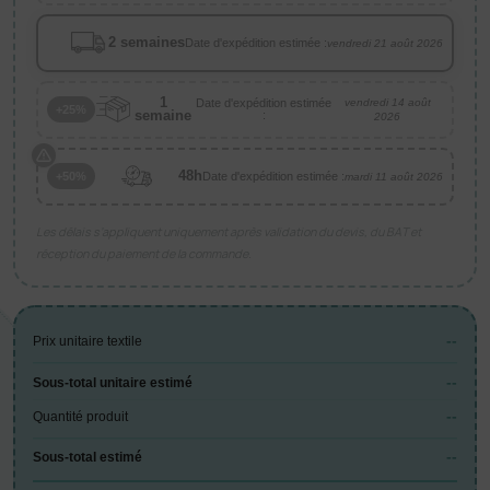
2 semaines
Date d'expédition estimée :
vendredi 21 août 2026
1
Date d'expédition estimée
vendredi 14 août
+25%
semaine
:
2026
48h
Date d'expédition estimée :
+50%
mardi 11 août 2026
Les délais s’appliquent uniquement après validation du devis, du BAT et
réception du paiement de la commande.
--
Prix unitaire textile
--
Sous-total unitaire estimé
--
Quantité produit
--
Sous-total estimé