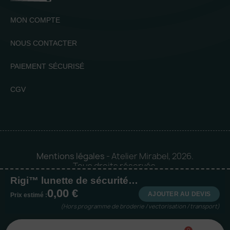
MON COMPTE
NOUS CONTACTER
PAIEMENT SÉCURISÉ
CGV
Mentions légales
- Atelier Mirabel, 2026.
Tous droits réservés.
Rigi™ lunette de sécurité oculaire
Mise en orbite 🪐 by
Logia |
0,00 €
Agence web et communication
AJOUTER AU DEVIS
Prix estimé :
(Hors programme de broderie / vectorisation / transport)