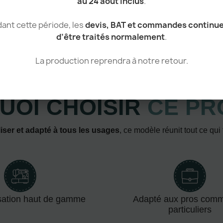
au 24 août inclus
.
ant cette période, les
devis, BAT et commandes continu
d’être traités normalement
.
La production reprendra à notre retour.
Atouts & avantages
UOI CHOISIR
CE PR
iser et adapté à tous les usages
, ce modèle réunit tout ce qui
sation haut de gamme
Adapté aux pros com
particuliers