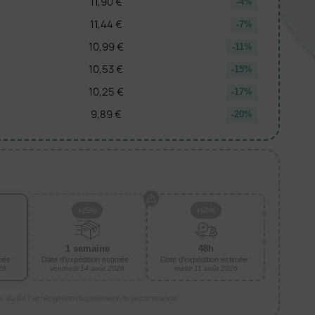
11,90 €
-4%
11,44 €
-7%
10,99 €
-11%
10,53 €
-15%
10,25 €
-17%
9,89 €
-20%
+25%
+50%
1 semaine
48h
mée :
Date d'expédition estimée :
Date d'expédition estimée :
26
vendredi 14 août 2026
mardi 11 août 2026
is, du BAT et réception du paiement de la commande.