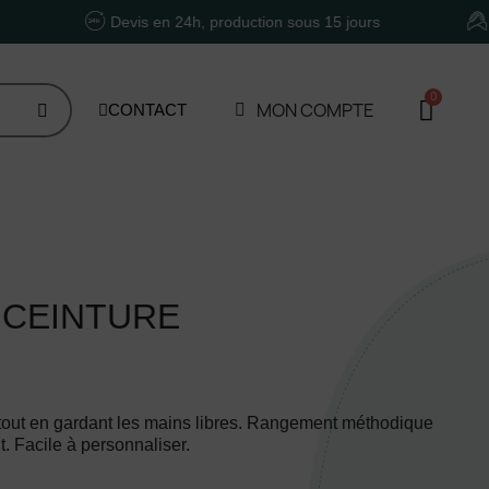
Devis en 24h, production sous 15 jours
Un accom
MON COMPTE
CONTACT
 CEINTURE
ls tout en gardant les mains libres. Rangement méthodique
t. Facile à personnaliser.