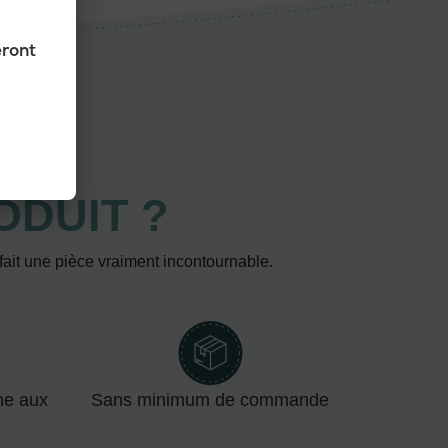
eront
ODUIT ?
 fait une pièce vraiment incontournable.
me aux
Sans minimum de commande