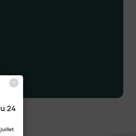
×
au 24
juillet