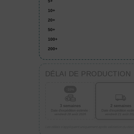
5+
10+
20+
50+
100+
200+
DÉLAI DE PRODUCTION
-10%
3 semaines
2 semaines
Date d'expédition estimée :
Date d'expédition esti
vendredi 28 août 2026
vendredi 21 août 20
Les délais s’appliquent uniquement après validation du dev