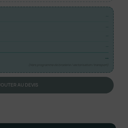
--
--
--
--
--
(Hors programme de broderie / vectorisation / transport)
JOUTER AU DEVIS