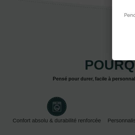
Pend
POURQ
Pensé pour durer, facile à personnal
Confort absolu & durabilité renforcée
Personnali