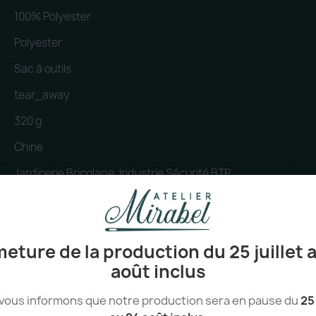
100% Polyester
Polyester
Sac à outils
tear_away
320 g
Chine
Jardinerie Bricolage, Industrie Sécurité BTP
PETA Vegan
eture de la production du 25 juillet 
août inclus
vous informons que notre production sera en pause du
25 