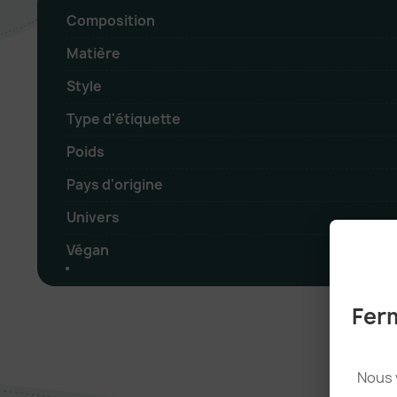
Composition
Matière
Style
Type d'étiquette
Poids
Pays d'origine
Univers
Végan
Ferm
Nous 