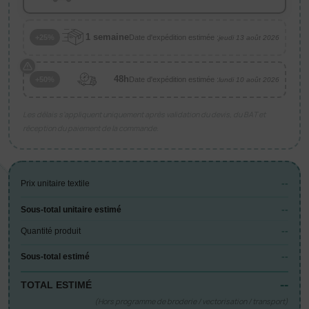
1 semaine
Date d'expédition estimée :
+25%
jeudi 13 août 2026
48h
Date d'expédition estimée :
+50%
lundi 10 août 2026
Les délais s’appliquent uniquement après validation du devis, du BAT et
réception du paiement de la commande.
--
Prix unitaire textile
--
Sous-total unitaire estimé
--
Quantité produit
--
Sous-total estimé
--
TOTAL ESTIMÉ
(Hors programme de broderie / vectorisation / transport)