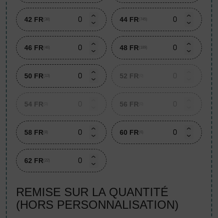
42 FR
44 FR
(38)
(745)
46 FR
48 FR
(46)
(189)
50 FR
52 FR
(13)
(0)
54 FR
56 FR
(0)
(0)
58 FR
60 FR
(8)
(6)
62 FR
(22)
REMISE SUR LA QUANTITÉ
(HORS PERSONNALISATION)