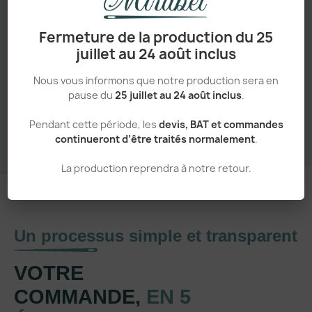
Adapté aux pros comme aux particuliers
Fermeture de la production du 25
juillet au 24 août inclus
Nous vous informons que notre production sera en
Sans minimum de commande
pause du
25 juillet au 24 août inclus
.
Pendant cette période, les
devis, BAT et commandes
continueront d’être traités normalement
.
La production reprendra à notre retour.
Un processus simple et transparent
VOTRE
COMMANDE,
EN 5