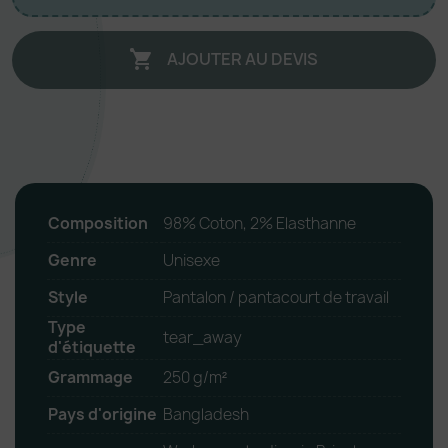
AJOUTER AU DEVIS

Composition
98% Coton, 2% Elasthanne
Genre
Unisexe
Style
Pantalon / pantacourt de travail
Type
tear_away
d'étiquette
Grammage
250 g/m²
Pays d'origine
Bangladesh