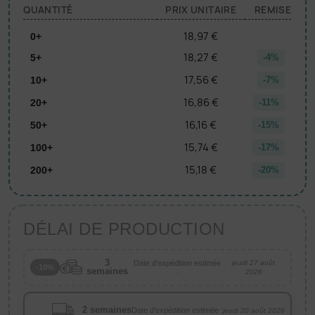
QUANTITÉ
PRIX UNITAIRE
REMISE
18,97 €
0+
18,27 €
5+
-4%
17,56 €
10+
-7%
16,86 €
20+
-11%
16,16 €
50+
-15%
15,74 €
100+
-17%
15,18 €
200+
-20%
DÉLAI DE PRODUCTION
3
Date d'expédition estimée
jeudi 27 août
-10%
semaines
:
2026
2 semaines
Date d'expédition estimée :
jeudi 20 août 2026