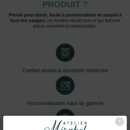
PRODUIT ?
Pensé pour durer, facile à personnaliser et adapté à
tous les usages
, ce modèle réunit tout ce qui fait une
pièce vraiment incontournable.
Confort absolu & durabilité renforcée
Personnalisation haut de gamme
×