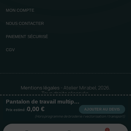
MON COMPTE
NOUS CONTACTER
PAIEMENT SÉCURISÉ
CGV
Mentions légales
- Atelier Mirabel, 2026.
Tous droits réservés.
Pantalon de travail multipoches homme
Mise en orbite 🪐 by
Logia |
0,00 €
Agence web et communication
AJOUTER AU DEVIS
Prix estimé :
(Hors programme de broderie / vectorisation / transport)