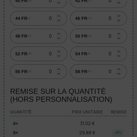
40 FR
42 FR
(29)
(27)
44 FR
46 FR
(4)
(17)
48 FR
50 FR
(73)
(19)
52 FR
54 FR
(38)
(9)
56 FR
58 FR
(14)
(41)
REMISE SUR LA QUANTITÉ
(HORS PERSONNALISATION)
QUANTITÉ
PRIX UNITAIRE
REMISE
31,02 €
0+
29,88 €
5+
-4%