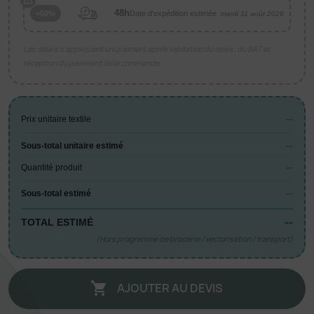
48h
Date d'expédition estimée :
+50%
mardi 11 août 2026
Les délais s’appliquent uniquement après validation du devis, du BAT et
réception du paiement de la commande.
--
Prix unitaire textile
--
Sous-total unitaire estimé
--
Quantité produit
--
Sous-total estimé
--
TOTAL ESTIMÉ
(Hors programme de broderie / vectorisation / transport)
AJOUTER AU DEVIS
