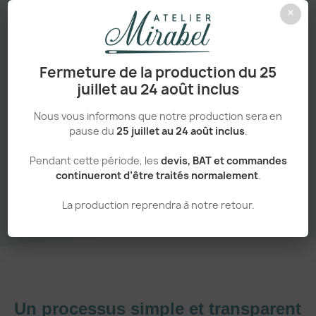
Personnalisation haut de gamme
×
Fermeture de la production du 25
Adapté aux pros comme aux particuliers
juillet au 24 août inclus
Nous vous informons que notre production sera en
pause du
25 juillet au 24 août inclus
.
Pendant cette période, les
devis, BAT et commandes
Sans minimum de commande
continueront d’être traités normalement
.
La production reprendra à notre retour.
Un processus simple et transparent