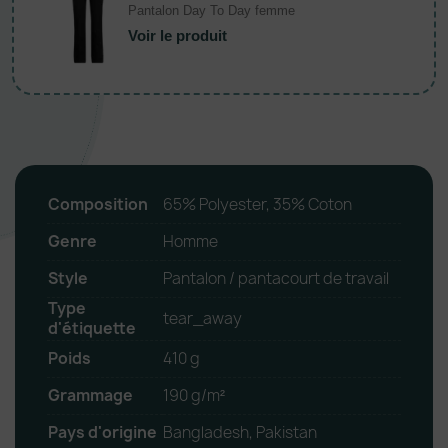
Pantalon Day To Day femme
Voir le produit
Composition
65% Polyester, 35% Coton
Genre
Homme
Style
Pantalon / pantacourt de travail
Type
tear_away
d'étiquette
Poids
410 g
Grammage
190 g/m²
Pays d'origine
Bangladesh, Pakistan