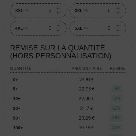
XXL
3XL
(186)
(778)
4XL
5XL
(546)
(296)
REMISE SUR LA QUANTITÉ
(HORS PERSONNALISATION)
QUANTITÉ
PRIX UNITAIRE
REMISE
23,81 €
0+
22,93 €
5+
-4%
22,05 €
10+
-7%
21,17 €
20+
-11%
20,29 €
50+
-15%
19,76 €
100+
-17%