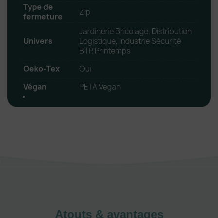
Type de
Zip
fermeture
Jardinerie Bricolage, Distribution
Univers
Logistique, Industrie Sécurité
BTP, Printemps
Oeko-Tex
Oui
Végan
PETA Vegan
Atouts & avantages