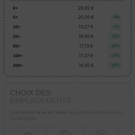
20,82 €
0+
20,05 €
5+
-4%
19,27 €
10+
-7%
18,50 €
20+
-11%
17,73 €
50+
-15%
17,27 €
100+
-17%
16,65 €
200+
-20%
CHOIX DES
EMPLACEMENTS
Sélectionnez
la ou les zones
qui correspondent le mieux
à votre projet.