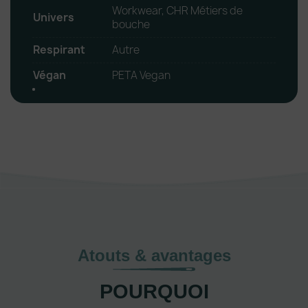
Workwear, CHR Métiers de
Univers
bouche
Respirant
Autre
Végan
PETA Vegan
Atouts & avantages
POURQUOI