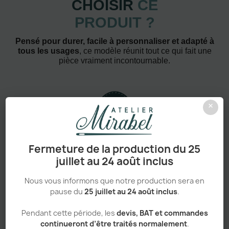
CHOISIR
CE
PRODUIT ?
Pensé pour durer, facile à personnaliser et adapté à
tous les usages
, ce modèle réunit tout ce qui fait une
pièce vraiment incontournable.
×
Confort absolu & durabilité renforcée
Fermeture de la production du 25
juillet au 24 août inclus
Nous vous informons que notre production sera en
pause du
25 juillet au 24 août inclus
.
Personnalisation haut de gamme
Pendant cette période, les
devis, BAT et commandes
continueront d’être traités normalement
.