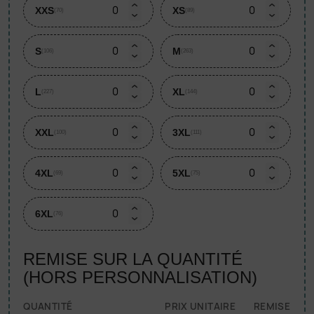
XXS
XS
(70)
(89)
S
M
(106)
(263)
L
XL
(227)
(144)
XXL
3XL
(100)
(111)
4XL
5XL
(69)
(75)
6XL
(76)
REMISE SUR LA QUANTITÉ
(HORS PERSONNALISATION)
QUANTITÉ
PRIX UNITAIRE
REMISE