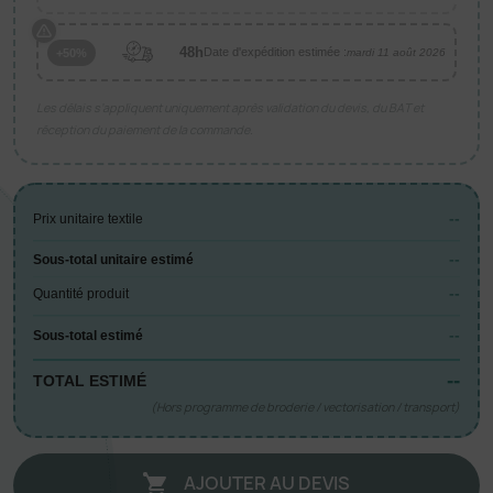
48h
Date d'expédition estimée :
+50%
mardi 11 août 2026
Les délais s’appliquent uniquement après validation du devis, du BAT et
réception du paiement de la commande.
--
Prix unitaire textile
--
Sous-total unitaire estimé
--
Quantité produit
--
Sous-total estimé
--
TOTAL ESTIMÉ
(Hors programme de broderie / vectorisation / transport)
AJOUTER AU DEVIS
